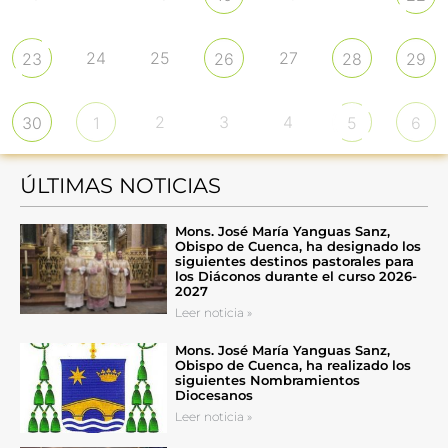
24
25
27
23
26
28
29
2
3
4
30
1
5
6
ÚLTIMAS NOTICIAS
Mons. José María Yanguas Sanz,
Obispo de Cuenca, ha designado los
siguientes destinos pastorales para
los Diáconos durante el curso 2026-
2027
Leer noticia »
Mons. José María Yanguas Sanz,
Obispo de Cuenca, ha realizado los
siguientes Nombramientos
Diocesanos
Leer noticia »