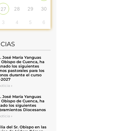
28
29
30
27
3
4
5
6
ICIAS
. José María Yanguas
, Obispo de Cuenca, ha
nado los siguientes
nos pastorales para los
nos durante el curso
-2027
oticia »
. José María Yanguas
, Obispo de Cuenca, ha
zado los siguientes
ramientos Diocesanos
oticia »
ía del Sr. Obispo en las