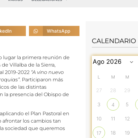
nkedIn
WhatsApp
CALENDARIO
 lugar la primera reunión de
e Villalba de la Sierra,
ral 2019-2022
“A vino nuevo
L
M
M
roquias”
. Participaron más
cos de las distintas
27
28
29
n la presencia del Obispo de
3
5
4
plicando el Plan Pastoral en
10
11
12
o afrontar los cambios tan
 la sociedad que queremos
18
19
17