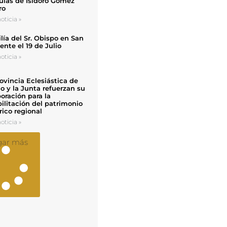
uias de Isidoro Gómez
ro
oticia »
ía del Sr. Obispo en San
nte el 19 de Julio
oticia »
ovincia Eclesiástica de
o y la Junta refuerzan su
oración para la
ilitación del patrimonio
rico regional
oticia »
gar más