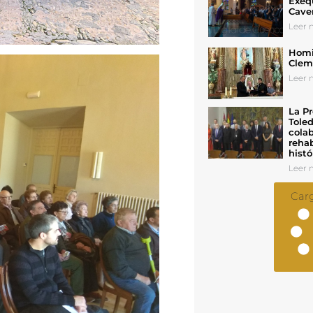
Exeq
Cave
Leer n
Homil
Cleme
Leer n
La Pr
Toled
colab
rehab
histó
Leer n
Car