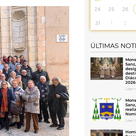
24
25
26
31
1
2
ÚLTIMAS NOT
Mons
Sanz
desig
desti
Diáco
2026
Leer n
Mons
Sanz
reali
Nomb
Leer n
Homil