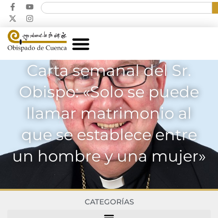
Carta semanal del Sr.
Obispo: «Solo se puede
llamar matrimonio al
que se establece entre
un hombre y una mujer»
CATEGORÍAS