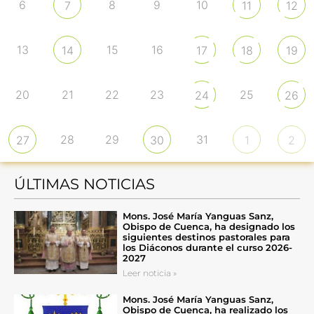
6
8
9
10
7
11
12
13
15
16
14
17
18
19
20
21
22
23
25
24
26
28
29
31
27
30
1
2
ÚLTIMAS NOTICIAS
Mons. José María Yanguas Sanz,
Obispo de Cuenca, ha designado los
siguientes destinos pastorales para
los Diáconos durante el curso 2026-
2027
Leer noticia »
Mons. José María Yanguas Sanz,
Obispo de Cuenca, ha realizado los