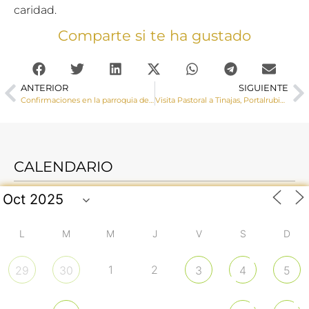
caridad.
Comparte si te ha gustado
ANTERIOR
SIGUIENTE
Confirmaciones en la parroquia de El Salvador (Cuenca)
Visita Pastoral a Tinajas, Portalrubio de Guadamejud y Valdemoro del Rey
CALENDARIO
L
M
M
J
V
S
D
1
2
29
30
3
4
5