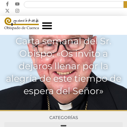
Carta semanal del Sr.
Obispo: «Os invito a
dejaros llenar por la
alegría de este tiempo de
espera del Señor»
CATEGORÍAS