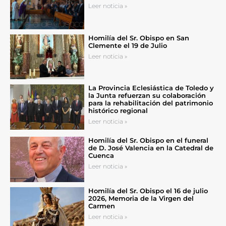
Leer noticia »
Homilía del Sr. Obispo en San
Clemente el 19 de Julio
Leer noticia »
La Provincia Eclesiástica de Toledo y
la Junta refuerzan su colaboración
para la rehabilitación del patrimonio
histórico regional
Leer noticia »
Homilía del Sr. Obispo en el funeral
de D. José Valencia en la Catedral de
Cuenca
Leer noticia »
Homilía del Sr. Obispo el 16 de julio
2026, Memoria de la Virgen del
Carmen
Leer noticia »