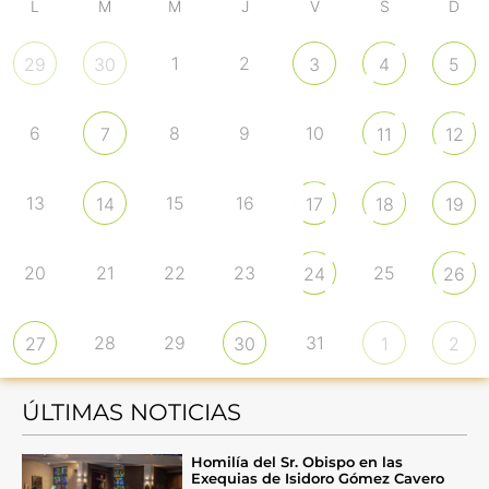
L
M
M
J
V
S
D
1
2
29
30
3
4
5
6
8
9
10
7
11
12
13
15
16
14
17
18
19
20
21
22
23
25
24
26
28
29
31
27
30
1
2
ÚLTIMAS NOTICIAS
Homilía del Sr. Obispo en las
Exequias de Isidoro Gómez Cavero