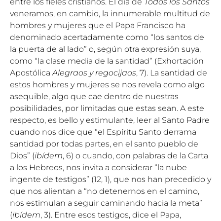
entre los fieles cristianos. El día de
Todos los Santos
veneramos, en cambio, la innumerable multitud de
hombres y mujeres que el Papa Francisco ha
denominado acertadamente como “los santos de
la puerta de al lado” o, según otra expresión suya,
como “la clase media de la santidad” (Exhortación
Apostólica
Alegraos y regocijaos
, 7). La santidad de
estos hombres y mujeres se nos revela como algo
asequible, algo que cae dentro de nuestras
posibilidades, por limitadas que estas sean. A este
respecto, es bello y estimulante, leer al Santo Padre
cuando nos dice que “el Espíritu Santo derrama
santidad por todas partes, en el santo pueblo de
Dios” (
ibídem
, 6) o cuando, con palabras de la Carta
a los Hebreos, nos invita a considerar “la nube
ingente de testigos” (12, 1), que nos han precedido y
que nos alientan a “no detenernos en el camino,
nos estimulan a seguir caminando hacia la meta”
(
ibídem
, 3). Entre esos testigos, dice el Papa,