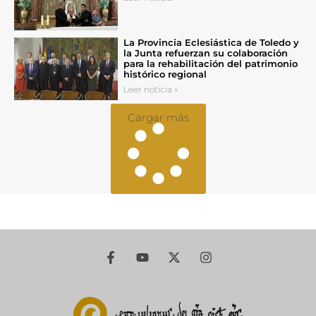
La Provincia Eclesiástica de Toledo y
la Junta refuerzan su colaboración
para la rehabilitación del patrimonio
histórico regional
Leer noticia »
Cargar más