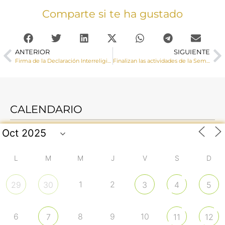
Comparte si te ha gustado
ANTERIOR
SIGUIENTE
Firma de la Declaración Interreligiosa sobre la dignidad de la vida humana
Finalizan las actividades de la Semana del Matrimonio
CALENDARIO
L
M
M
J
V
S
D
1
2
29
30
3
4
5
6
8
9
10
7
11
12