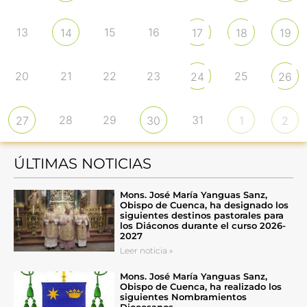
13
15
16
14
17
18
19
20
21
22
23
25
24
26
28
29
31
27
30
1
2
ÚLTIMAS NOTICIAS
Mons. José María Yanguas Sanz,
Obispo de Cuenca, ha designado los
siguientes destinos pastorales para
los Diáconos durante el curso 2026-
2027
Leer noticia »
Mons. José María Yanguas Sanz,
Obispo de Cuenca, ha realizado los
siguientes Nombramientos
Diocesanos