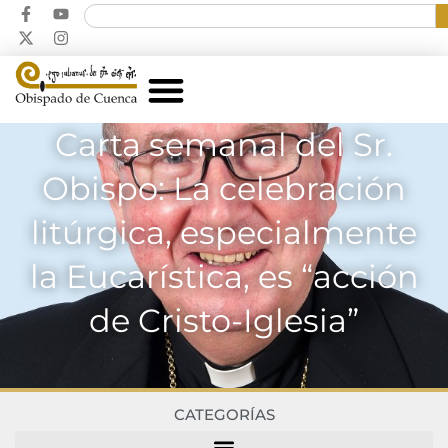
Carta semanal del Sr.
Obispo: La celebración
litúrgica, especialmente
la Eucarística, es “acción
de Cristo-Iglesia”
CATEGORÍAS