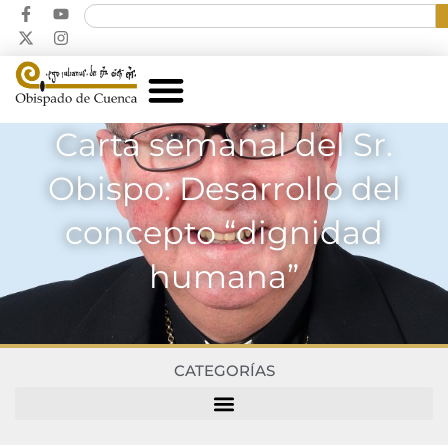
Carta semanal del Sr.
Obispo: Desarrollo del
concepto “dignidad
humana”
CATEGORÍAS