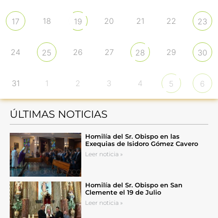
18
20
21
22
17
19
23
24
26
27
29
25
28
30
31
1
2
3
4
5
6
ÚLTIMAS NOTICIAS
Homilía del Sr. Obispo en las
Exequias de Isidoro Gómez Cavero
Leer noticia »
Homilía del Sr. Obispo en San
Clemente el 19 de Julio
Leer noticia »