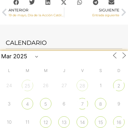
ANTERIOR
SIGUIENTE
19 de mayo, Día de la Acción Católica y del Apostolado Seglar: «Laicos por vocación, llamados a la misión»
Entrada siguiente
CALENDARIO
L
M
M
J
V
S
D
24
26
27
1
25
28
2
3
6
9
4
5
7
8
10
11
12
13
14
15
16