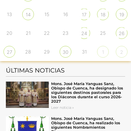
13
15
16
14
17
18
19
20
21
22
23
25
24
26
28
29
31
27
30
1
2
ÚLTIMAS NOTICIAS
Mons. José María Yanguas Sanz,
Obispo de Cuenca, ha designado los
siguientes destinos pastorales para
los Diáconos durante el curso 2026-
2027
Leer noticia »
Mons. José María Yanguas Sanz,
Obispo de Cuenca, ha realizado los
siguientes Nombramientos