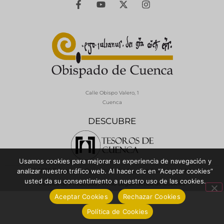
Calle Obispo Valero, 1
Cuenca
DESCUBRE
Usamos cookies para mejorar su experiencia de navegación y
© 2026 Diócesis de Cuenca - Todos los derechos reservados
analizar nuestro tráfico web. Al hacer clic en “Aceptar cookies”
usted da su consentimiento a nuestro uso de las cookies.
Política de Privacidad / Aviso Legal
Política de Cookies
Aceptar Cookies
Rechazar Cookies
Política de Cookies