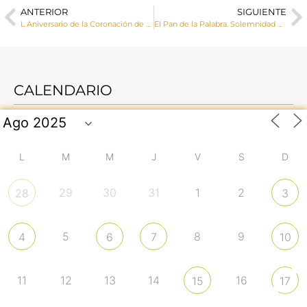
ANTERIOR
SIGUIENTE
L Aniversario de la Coronación de Nuestra Señora de Rus de San Clemente. Crónica y homilía del obispo de Cuenca.
El Pan de la Palabra. Solemnidad de Pentecostés
CALENDARIO
L
M
M
J
V
S
D
29
30
31
1
2
28
3
5
8
9
4
6
7
10
11
12
13
14
16
15
17