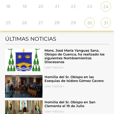
18
19
20
21
22
23
24
25
26
27
28
29
30
31
ÚLTIMAS NOTICIAS
Mons. José María Yanguas Sanz,
Obispo de Cuenca, ha realizado los
siguientes Nombramientos
Diocesanos
Leer noticia »
Homilía del Sr. Obispo en las
Exequias de Isidoro Gómez Cavero
Leer noticia »
Homilía del Sr. Obispo en San
Clemente el 19 de Julio
Leer noticia »