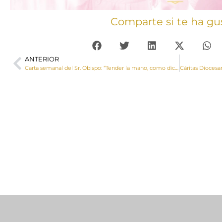
Comparte si te ha gu
ANTERIOR
Carta semanal del Sr. Obispo: “Tender la mano, como dice el Papa, es un signo: un signo que recuerda inmediatamente la proximidad, la solidaridad, el amor”