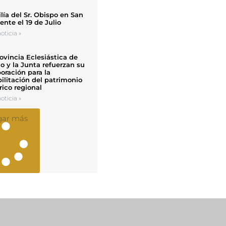
ía del Sr. Obispo en San
nte el 19 de Julio
oticia »
ovincia Eclesiástica de
o y la Junta refuerzan su
oración para la
ilitación del patrimonio
rico regional
oticia »
gar más