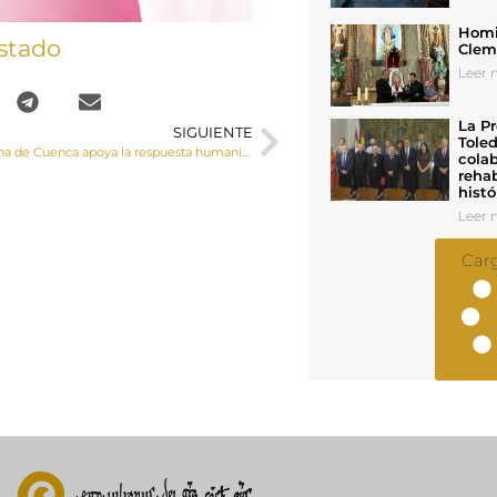
Homil
stado
Cleme
Leer n
La Pr
SIGUIENTE
Toled
Cáritas Diocesana de Cuenca apoya la respuesta humanitaria de las Cáritas centroamericanas a las víctimas del huracán “Eta”
colab
rehab
histó
Leer n
Car