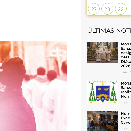
27
28
29
ÚLTIMAS NOT
Mons
Sanz
desig
desti
Diáco
2026
Leer n
Mons
Sanz
reali
Nomb
Leer n
Homil
Exeq
Cave
Leer n