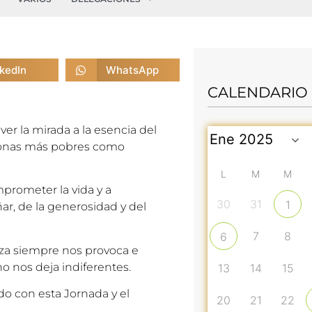
nkedIn
WhatsApp
CALENDARIO
er la mirada a la esencia del
rsonas más pobres como
L
M
M
mprometer la vida y a
30
31
1
ar, de la generosidad y del
7
8
6
za siempre nos provoca e
 no nos deja indiferentes.
13
14
15
do con esta Jornada y el
20
21
22