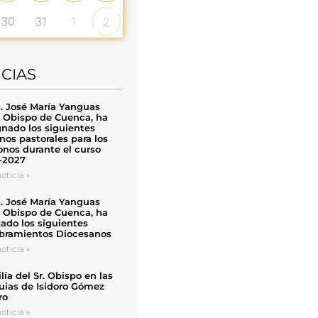
30
31
1
2
ICIAS
. José María Yanguas
, Obispo de Cuenca, ha
nado los siguientes
nos pastorales para los
nos durante el curso
-2027
oticia »
. José María Yanguas
, Obispo de Cuenca, ha
zado los siguientes
ramientos Diocesanos
oticia »
ía del Sr. Obispo en las
uias de Isidoro Gómez
ro
oticia »