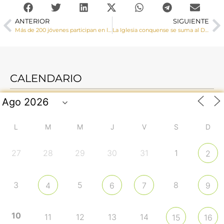
ANTERIOR
SIGUIENTE
Más de 200 jóvenes participan en la XX Peregrinación+Misión de la diócesis de Cuenca
La Iglesia conquense se suma al Día Internacional por el Trabajo Decente
CALENDARIO
L
M
M
J
V
S
D
27
28
29
30
31
1
2
3
5
8
4
6
7
9
10
11
12
13
14
15
16