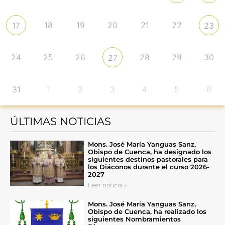
18
19
20
21
22
17
23
24
25
26
28
29
30
27
31
1
2
3
4
5
6
ÚLTIMAS NOTICIAS
Mons. José María Yanguas Sanz,
Obispo de Cuenca, ha designado los
siguientes destinos pastorales para
los Diáconos durante el curso 2026-
2027
Leer noticia »
Mons. José María Yanguas Sanz,
Obispo de Cuenca, ha realizado los
siguientes Nombramientos