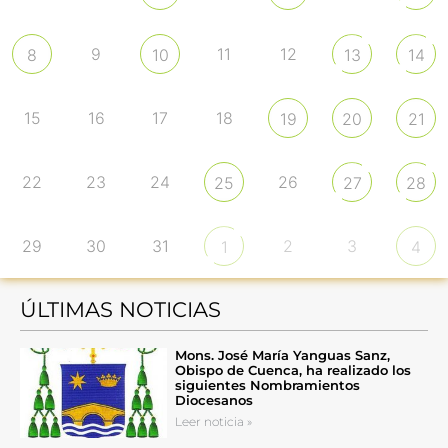
9
11
12
8
10
13
14
15
16
17
18
19
20
21
22
23
24
26
25
27
28
29
30
31
2
3
1
4
ÚLTIMAS NOTICIAS
Mons. José María Yanguas Sanz,
Obispo de Cuenca, ha realizado los
siguientes Nombramientos
Diocesanos
Leer noticia »