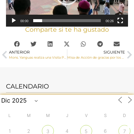
00:00
00:26
Comparte si te ha gustado
ANTERIOR
SIGUIENTE
Mons. Yanguas realiza una Visita Pastoral a Casillas de Ranera
Misa de Acción de gracias por los 50 años la ordenación sacerdotal del Sr. Obispo
CALENDARIO
L
M
M
J
V
S
D
1
2
4
6
3
5
7