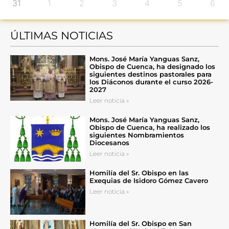
31
1
2
3
4
5
6
ÚLTIMAS NOTICIAS
Mons. José María Yanguas Sanz,
Obispo de Cuenca, ha designado los
siguientes destinos pastorales para
los Diáconos durante el curso 2026-
2027
Leer noticia »
Mons. José María Yanguas Sanz,
Obispo de Cuenca, ha realizado los
siguientes Nombramientos
Diocesanos
Leer noticia »
Homilía del Sr. Obispo en las
Exequias de Isidoro Gómez Cavero
Leer noticia »
Homilía del Sr. Obispo en San