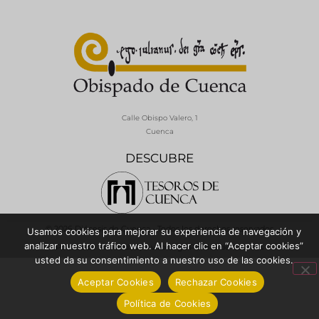
Calle Obispo Valero, 1
Cuenca
DESCUBRE
© 2026 Diócesis de Cuenca - Todos los derechos reservados
Usamos cookies para mejorar su experiencia de navegación y
analizar nuestro tráfico web. Al hacer clic en “Aceptar cookies”
Política de Privacidad / Aviso Legal
Política de Cookies
usted da su consentimiento a nuestro uso de las cookies.
Aceptar Cookies
Rechazar Cookies
Política de Cookies