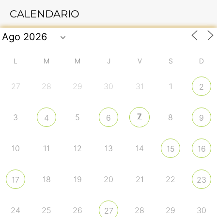
CALENDARIO
L
M
M
J
V
S
D
27
28
29
30
31
1
2
7
3
5
8
4
6
9
10
11
12
13
14
15
16
18
19
20
21
22
17
23
24
25
26
28
29
30
27