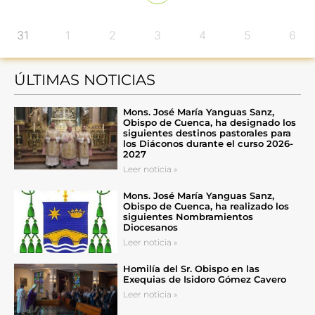
31
1
2
3
4
5
6
ÚLTIMAS NOTICIAS
Mons. José María Yanguas Sanz,
Obispo de Cuenca, ha designado los
siguientes destinos pastorales para
los Diáconos durante el curso 2026-
2027
Leer noticia »
Mons. José María Yanguas Sanz,
Obispo de Cuenca, ha realizado los
siguientes Nombramientos
Diocesanos
Leer noticia »
Homilía del Sr. Obispo en las
Exequias de Isidoro Gómez Cavero
Leer noticia »