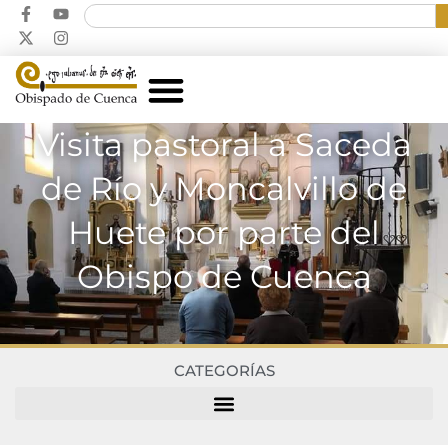
Visita pastoral a Saceda
de Río y Moncalvillo de
Huete por parte del
Obispo de Cuenca
CATEGORÍAS