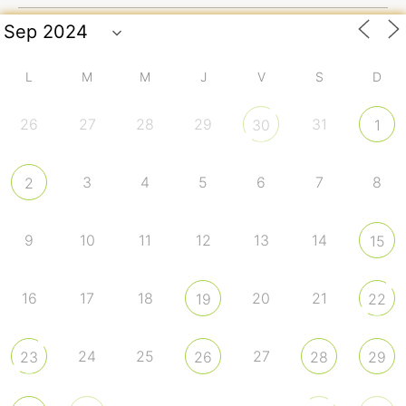
L
M
M
J
V
S
D
26
27
28
29
31
30
1
3
4
5
6
7
8
2
9
10
11
12
13
14
15
16
17
18
20
21
19
22
24
25
27
23
26
28
29