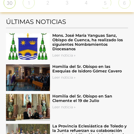
2
3
4
30
1
5
6
ÚLTIMAS NOTICIAS
Mons. José María Yanguas Sanz,
Obispo de Cuenca, ha realizado los
siguientes Nombramientos
Diocesanos
Leer noticia »
Homilía del Sr. Obispo en las
Exequias de Isidoro Gómez Cavero
Leer noticia »
Homilía del Sr. Obispo en San
Clemente el 19 de Julio
Leer noticia »
La Provincia Eclesiástica de Toledo y
la Junta refuerzan su colaboración