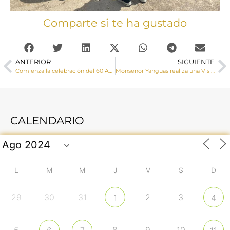
Comparte si te ha gustado
ANTERIOR
SIGUIENTE
Comienza la celebración del 60 Aniversario de Cáritas Diocesana de Cuenca
Monseñor Yanguas realiza una Visita Pastoral a la localidad de Cañaveras
CALENDARIO
L
M
M
J
V
S
D
29
30
31
2
3
1
4