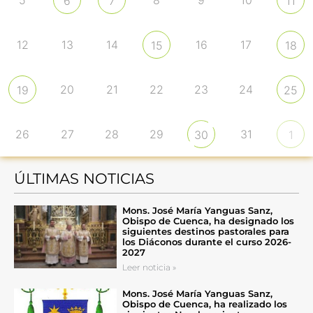
5
8
9
10
6
7
11
12
13
14
16
17
15
18
20
21
22
23
24
19
25
26
27
28
29
31
30
1
ÚLTIMAS NOTICIAS
Mons. José María Yanguas Sanz,
Obispo de Cuenca, ha designado los
siguientes destinos pastorales para
los Diáconos durante el curso 2026-
2027
Leer noticia »
Mons. José María Yanguas Sanz,
Obispo de Cuenca, ha realizado los