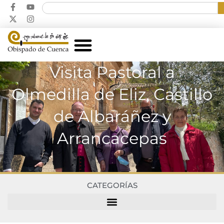
Visita Pastoral a
Olmedilla de Eliz, Castillo
de Albaráñez y
Arrancacepas
CATEGORÍAS