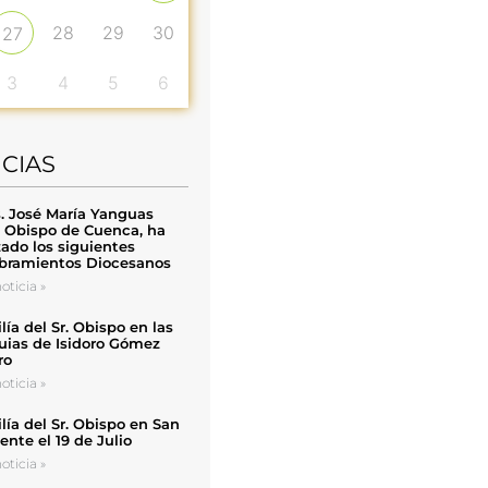
28
29
30
27
3
4
5
6
ICIAS
. José María Yanguas
, Obispo de Cuenca, ha
zado los siguientes
ramientos Diocesanos
oticia »
ía del Sr. Obispo en las
uias de Isidoro Gómez
ro
oticia »
ía del Sr. Obispo en San
nte el 19 de Julio
oticia »