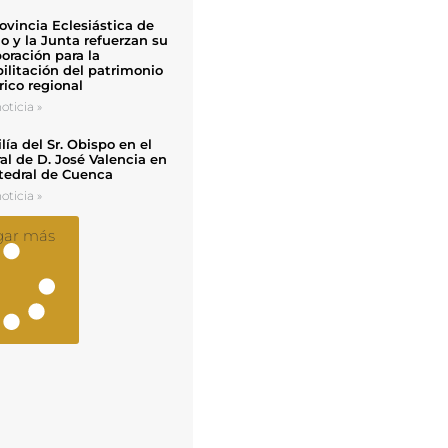
ovincia Eclesiástica de
o y la Junta refuerzan su
oración para la
ilitación del patrimonio
rico regional
oticia »
ía del Sr. Obispo en el
al de D. José Valencia en
tedral de Cuenca
oticia »
gar más