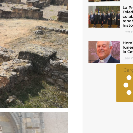
La Pr
Toled
colab
rehab
histó
Leer n
Homil
funer
la Ca
Leer n
Car