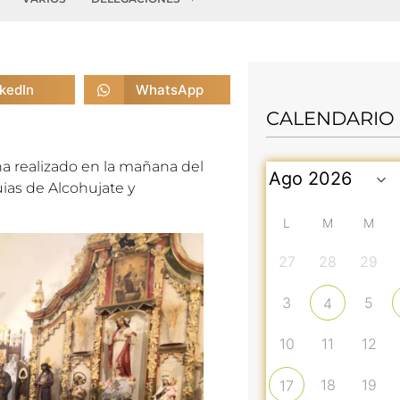
nkedIn
WhatsApp
CALENDARIO
a realizado
en la mañana del
uias de Alcohujate y
L
M
M
27
28
29
3
5
4
10
11
12
18
19
17