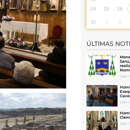
24
25
26
31
1
2
ÚLTIMAS NOT
Mons
Sanz
reali
Nomb
Leer n
Homil
Exeq
Cave
Leer n
Homil
Cleme
Leer n