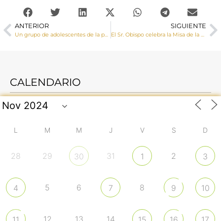
ANTERIOR
SIGUIENTE
Un grupo de adolescentes de la parroquia de Minglanilla reciben la Confirmación impartida por el Sr. Obispo
El Sr. Obispo celebra la Misa de la Fiesta de la Divina Misericordia en la parroquia de San Román
CALENDARIO
L
M
M
J
V
S
D
28
29
31
2
30
1
3
5
6
8
4
7
9
10
12
13
14
11
15
16
17