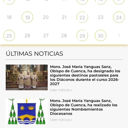
18
20
21
23
19
22
24
26
27
28
1
25
29
30
ÚLTIMAS NOTICIAS
Mons. José María Yanguas Sanz,
Obispo de Cuenca, ha designado los
siguientes destinos pastorales para
los Diáconos durante el curso 2026-
2027
Leer noticia »
Mons. José María Yanguas Sanz,
Obispo de Cuenca, ha realizado los
siguientes Nombramientos
Diocesanos
Leer noticia »