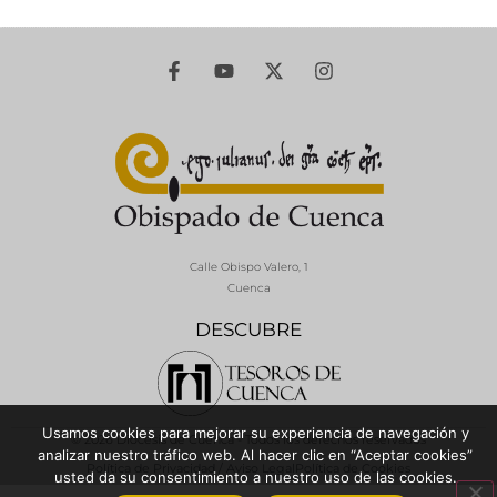
Calle Obispo Valero, 1
Cuenca
DESCUBRE
Usamos cookies para mejorar su experiencia de navegación y
© 2026 Diócesis de Cuenca - Todos los derechos reservados
analizar nuestro tráfico web. Al hacer clic en “Aceptar cookies”
Política de Privacidad / Aviso Legal
Política de Cookies
usted da su consentimiento a nuestro uso de las cookies.