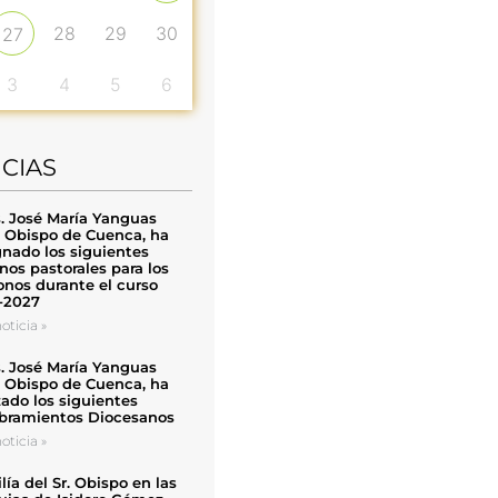
28
29
30
27
3
4
5
6
ICIAS
. José María Yanguas
, Obispo de Cuenca, ha
nado los siguientes
nos pastorales para los
nos durante el curso
-2027
oticia »
. José María Yanguas
, Obispo de Cuenca, ha
zado los siguientes
ramientos Diocesanos
oticia »
ía del Sr. Obispo en las