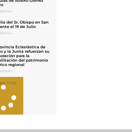
uias de Isidoro Gómez
ro
oticia »
ía del Sr. Obispo en San
nte el 19 de Julio
oticia »
ovincia Eclesiástica de
o y la Junta refuerzan su
oración para la
ilitación del patrimonio
rico regional
oticia »
gar más