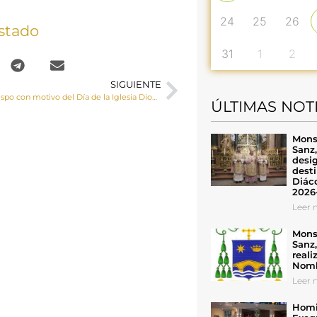
24
25
26
stado
31
1
2
SIGUIENTE
Carta del Sr. Obispo con motivo del Día de la Iglesia Diocesana
ÚLTIMAS NOT
Mons
Sanz
desig
desti
Diáco
2026
Leer n
Mons
Sanz
reali
Nomb
Leer n
Homil