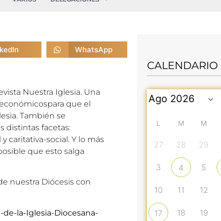
nkedIn
WhatsApp
CALENDARIO
evista Nuestra Iglesia. Una
s económicospara que el
lesia. También se
L
M
M
s distintas facetas:
 y caritativa-social. Y lo más
27
28
29
posible que esto salga
3
5
4
de nuestra Diócesis con
10
11
12
18
19
-de-la-Iglesia-Diocesana-
17