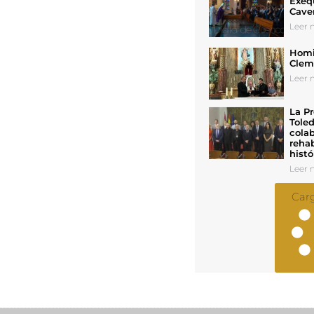
Exeq
Cave
Leer n
Homil
Cleme
Leer n
La Pr
Toled
colab
rehab
histó
Leer n
Car