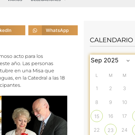
nkedIn
WhatsApp
CALENDARIO
moso acto para los
este año. Las personas
ctubre en una Misa que
L
M
M
uas, en la Catedral a las 18
cipantes.
1
2
3
8
9
10
16
17
15
22
24
23