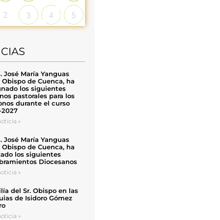
2
3
4
5
ICIAS
. José María Yanguas
, Obispo de Cuenca, ha
nado los siguientes
nos pastorales para los
nos durante el curso
-2027
oticia »
. José María Yanguas
, Obispo de Cuenca, ha
zado los siguientes
ramientos Diocesanos
oticia »
ía del Sr. Obispo en las
uias de Isidoro Gómez
ro
oticia »