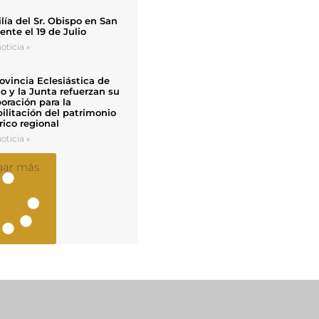
ía del Sr. Obispo en San
nte el 19 de Julio
oticia »
ovincia Eclesiástica de
o y la Junta refuerzan su
oración para la
ilitación del patrimonio
rico regional
oticia »
gar más