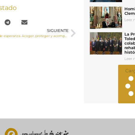
stado
Homil
Cleme
Leer n
SIGUIENTE
La Pr
“Sembradores de esperanza. Acoger, proteger y acompañar en la etapa final de esta vida”
Toled
colab
rehab
histó
Leer n
Car