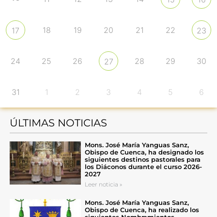
18
19
20
21
22
17
23
24
25
26
28
29
30
27
31
1
2
3
4
5
6
ÚLTIMAS NOTICIAS
Mons. José María Yanguas Sanz,
Obispo de Cuenca, ha designado los
siguientes destinos pastorales para
los Diáconos durante el curso 2026-
2027
Leer noticia »
Mons. José María Yanguas Sanz,
Obispo de Cuenca, ha realizado los
siguientes Nombramientos