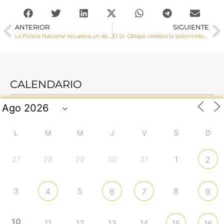
ANTERIOR
SIGUIENTE
La Policía Nacional recupera un documento del S. XII que fue sustraído hace 43 años del Archivo Capitular de la Catedral
El Sr. Obispo celebra la solemnidad del patrono de España en el hospital de Santiago de Cuenca
CALENDARIO
L
M
M
J
V
S
D
27
28
29
30
31
1
2
3
5
8
4
6
7
9
10
11
12
13
14
15
16