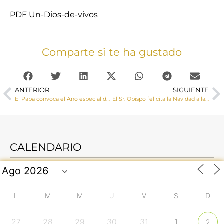
PDF Un-Dios-de-vivos
Comparte si te ha gustado
ANTERIOR
SIGUIENTE
El Papa convoca el Año especial dedicado a la familia
El Sr. Obispo felicita la Navidad a la iglesia diocesana de Cuenca
CALENDARIO
L
M
M
J
V
S
D
27
28
29
30
31
1
2