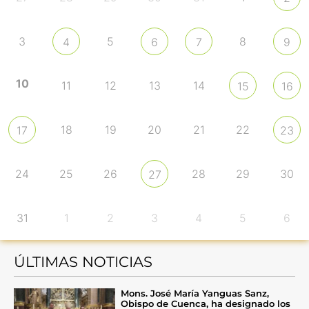
3
5
8
4
6
7
9
10
11
12
13
14
15
16
18
19
20
21
22
17
23
24
25
26
28
29
30
27
31
1
2
3
4
5
6
ÚLTIMAS NOTICIAS
Mons. José María Yanguas Sanz,
Obispo de Cuenca, ha designado los