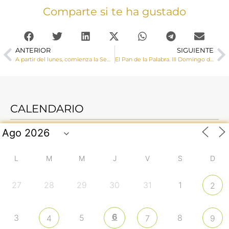
Comparte si te ha gustado
ANTERIOR
SIGUIENTE
A partir del lunes, comienza la Semana Vocacional en la Diócesis
El Pan de la Palabra. III Domingo de Pascua
CALENDARIO
L
M
M
J
V
S
D
27
28
29
30
31
1
2
6
3
5
8
4
7
9