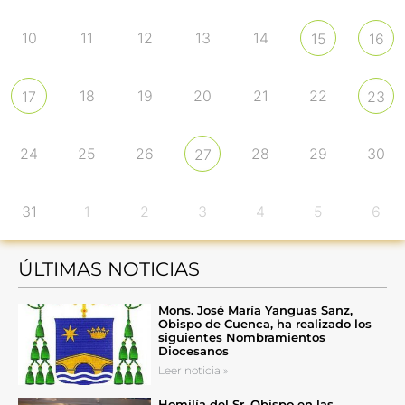
10
11
12
13
14
15
16
18
19
20
21
22
17
23
24
25
26
28
29
30
27
31
1
2
3
4
5
6
ÚLTIMAS NOTICIAS
Mons. José María Yanguas Sanz,
Obispo de Cuenca, ha realizado los
siguientes Nombramientos
Diocesanos
Leer noticia »
Homilía del Sr. Obispo en las