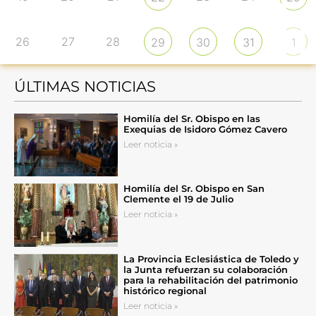
26
27
28
29
30
31
1
ÚLTIMAS NOTICIAS
Homilía del Sr. Obispo en las
Exequias de Isidoro Gómez Cavero
Leer noticia »
Homilía del Sr. Obispo en San
Clemente el 19 de Julio
Leer noticia »
La Provincia Eclesiástica de Toledo y
la Junta refuerzan su colaboración
para la rehabilitación del patrimonio
histórico regional
Leer noticia »