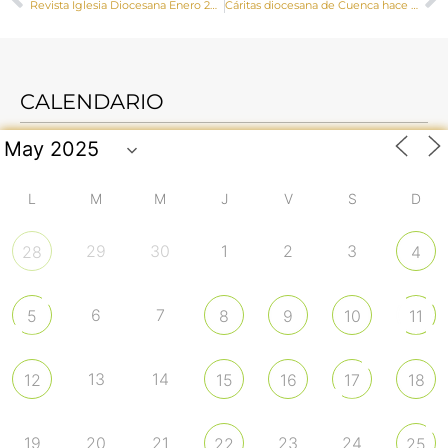
Revista Iglesia Diocesana Enero 2021
Cáritas diocesana de Cuenca hace un balance sobre la situación de las personas que viven en la calle de la capital conquense
CALENDARIO
L
M
M
J
V
S
D
29
30
1
2
3
28
4
6
7
5
8
9
10
11
13
14
12
15
16
17
18
19
20
21
23
24
22
25