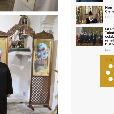
Homil
Cleme
Leer n
La Pr
Toled
colab
rehab
histó
Leer n
Car