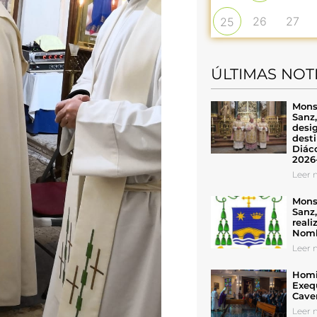
26
27
25
ÚLTIMAS NOT
Mons
Sanz
desig
desti
Diáco
2026
Leer n
Mons
Sanz
reali
Nomb
Leer n
Homil
Exeq
Cave
Leer n