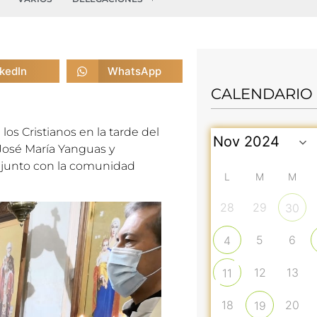
nkedIn
WhatsApp
CALENDARIO
os Cristianos en la tarde del
 José
Mar
ía Yanguas y
 junto con la comunidad
L
M
M
28
29
30
5
6
4
12
13
11
18
20
19