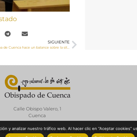
stado
SIGUIENTE
Cáritas diocesana de Cuenca hace un balance sobre la situación de las personas que viven en la calle de la capital conquense
Calle Obispo Valero, 1
Cuenca
ón y analizar nuestro tráfico web. Al hacer clic en “Aceptar cookies” u
ervados
Política de Privacidad / Aviso Legal
Política