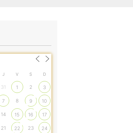
J
V
S
D
31
2
1
3
8
7
9
10
14
15
16
17
21
23
22
24