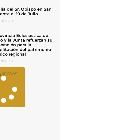
ía del Sr. Obispo en San
nte el 19 de Julio
oticia »
ovincia Eclesiástica de
o y la Junta refuerzan su
oración para la
ilitación del patrimonio
rico regional
oticia »
gar más