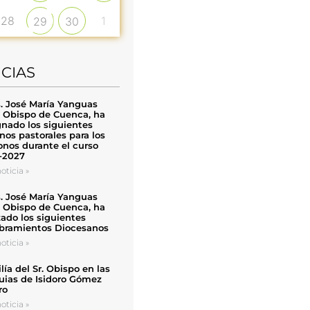
28
1
29
30
ICIAS
. José María Yanguas
, Obispo de Cuenca, ha
nado los siguientes
nos pastorales para los
nos durante el curso
-2027
oticia »
. José María Yanguas
, Obispo de Cuenca, ha
zado los siguientes
ramientos Diocesanos
oticia »
ía del Sr. Obispo en las
uias de Isidoro Gómez
ro
oticia »