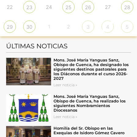
22
24
27
23
25
26
28
1
2
29
30
3
4
5
ÚLTIMAS NOTICIAS
Mons. José María Yanguas Sanz,
Obispo de Cuenca, ha designado los
siguientes destinos pastorales para
los Diáconos durante el curso 2026-
2027
Leer noticia »
Mons. José María Yanguas Sanz,
Obispo de Cuenca, ha realizado los
siguientes Nombramientos
Diocesanos
Leer noticia »
Homilía del Sr. Obispo en las
Exequias de Isidoro Gómez Cavero