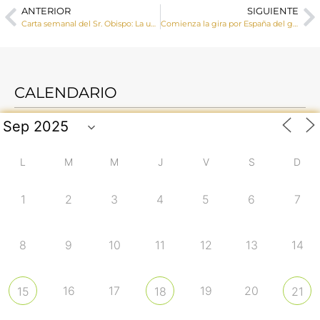
ANTERIOR
SIGUIENTE
Carta semanal del Sr. Obispo: La unidad de los cristianos
Comienza la gira por España del gran musical ‘Original, el paso de Carlo’ sobre la vida del beato Carlo Acutis
CALENDARIO
L
M
M
J
V
S
D
1
2
3
4
5
6
7
8
9
10
11
12
13
14
16
17
19
20
15
18
21