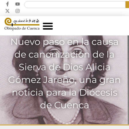
Nuevo paso en la causa
de canonización de la
Sierva de Dios Alicia
Gómez Jareño, una gran
noticia para la Diócesis
de Cuenca