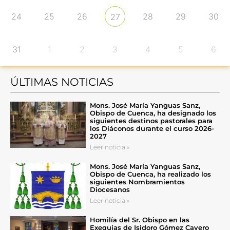
24
25
26
28
29
30
27
31
1
2
3
4
5
6
ÚLTIMAS NOTICIAS
Mons. José María Yanguas Sanz,
Obispo de Cuenca, ha designado los
siguientes destinos pastorales para
los Diáconos durante el curso 2026-
2027
Leer noticia »
Mons. José María Yanguas Sanz,
Obispo de Cuenca, ha realizado los
siguientes Nombramientos
Diocesanos
Leer noticia »
Homilía del Sr. Obispo en las
Exequias de Isidoro Gómez Cavero