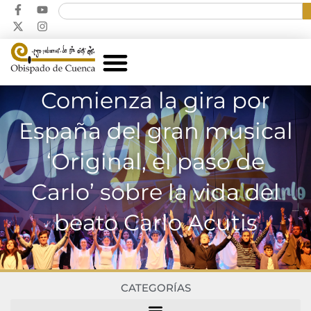
Comienza la gira por
España del gran musical
‘Original, el paso de
Carlo’ sobre la vida del
beato Carlo Acutis
CATEGORÍAS