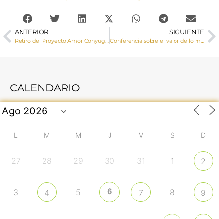
ANTERIOR
SIGUIENTE
Retiro del Proyecto Amor Conyugal para matrimonios en Cuenca del 28 al 30 de junio de 2024
Conferencia sobre el valor de lo masculino el 23 de mayo en el Centro Aguirre bajo el título, “San José, ¿sigue vivo?” organizada por el COF San Julián
CALENDARIO
L
M
M
J
V
S
D
27
28
29
30
31
1
2
6
3
5
8
4
7
9