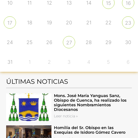
10
11
12
13
14
15
16
18
19
20
21
22
17
23
24
25
26
28
29
30
27
31
1
2
3
4
5
6
ÚLTIMAS NOTICIAS
Mons. José María Yanguas Sanz,
Obispo de Cuenca, ha realizado los
siguientes Nombramientos
Diocesanos
Leer noticia »
Homilía del Sr. Obispo en las
Exequias de Isidoro Gómez Cavero