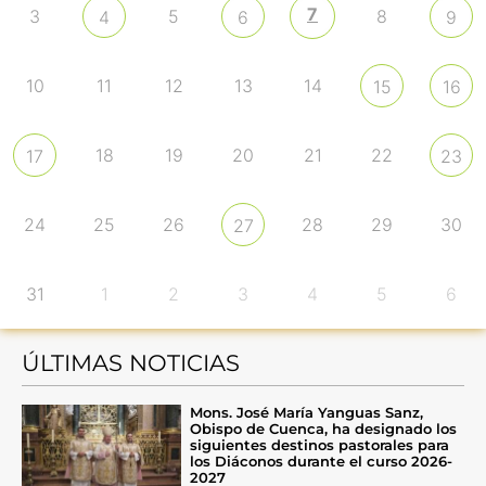
7
3
5
8
4
6
9
10
11
12
13
14
15
16
18
19
20
21
22
17
23
24
25
26
28
29
30
27
31
1
2
3
4
5
6
ÚLTIMAS NOTICIAS
Mons. José María Yanguas Sanz,
Obispo de Cuenca, ha designado los
siguientes destinos pastorales para
los Diáconos durante el curso 2026-
2027