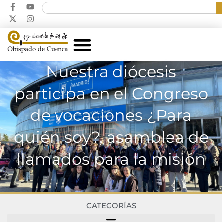
Nuestra diócesis
participa en el Congreso
de vocaciones ¿Para
quién soy?, asamblea de
llamados para la misión
CATEGORÍAS