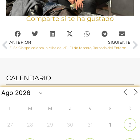
Comparte si te ha gustado
ANTERIOR
SIGUIENTE
El Sr. Obispo celebra la Misa del día del Ayuno Voluntario y asiste a la presentación de la Campaña de Manos Unidas «Compartir es nuestra mayor riqueza»
11 de febrero, Jornada del Enfermo: “En esperanza fuimos salvados”
CALENDARIO
L
M
M
J
V
S
D
27
28
29
30
31
1
2