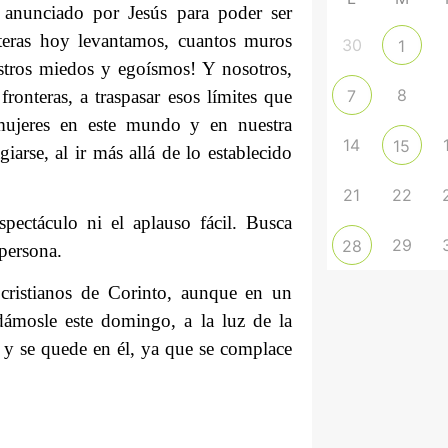
 anunciado por Jesús para poder ser
nteras hoy levantamos, cuantos muros
30
1
tros miedos y egoísmos! Y nosotros,
8
fronteras, a traspasar esos límites que
7
ujeres en este mundo y en nuestra
14
15
arse, al ir más allá de lo establecido
21
22
pectáculo ni el aplauso fácil. Busca
29
28
 persona.
 cristianos de Corinto, aunque en un
idámosle este domingo, a la luz de la
, y se quede en él, ya que se complace