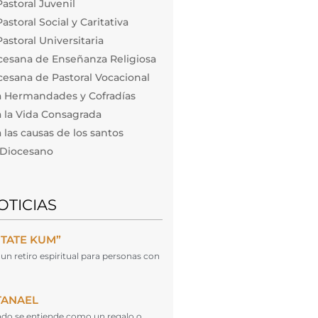
astoral Juvenil
storal Social y Caritativa
astoral Universitaria
cesana de Enseñanza Religiosa
esana de Pastoral Vocacional
a Hermandades y Cofradías
 la Vida Consagrada
las causas de los santos
o Diocesano
OTICIAS
NTATE KUM”
un retiro espiritual para personas con
TANAEL
cado se entiende como un regalo o