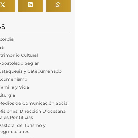
AS
icordia
na
trimonio Cultural
Apostolado Seglar
Catequesis y Catecumenado
 Ecumenismo
amilia y Vida
iturgia
Medios de Comunicación Social
isiones, Dirección Diocesana
les Pontificias
astoral de Turismo y
regrinaciones