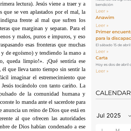
mera lectura). Jesús viene a traer y a
bendición
Leer »
s que se ven aplastados por el mal, la
Anawim
 indigna frente al mal que sufren los
Leer »
teras que marginan y separan. Para el
Primer encuent
uenos y malos, puros e impuros, y eso
para la discapa
raspasando esas fronteras que muchas
El sábado 15 de abri
Leer »
do y de egoísmo) y tendiendo la mano a
Carta
o, queda limpio!». ¡Qué sentiría ese
Hoy es dos de abril 
él que lleva tanto tiempo sin sentir la
Leer »
fácil imaginar el estremecimiento que
 Jesús tocándolo con tanto cariño. La
CALENDAR
xpulsado de la comunidad humana y
conste lo manda ante el sacerdote para
ue anuncia un reino de Dios que está en
rente al que ofrecen las autoridades
ombre de Dios habían condenado a ese
L
M