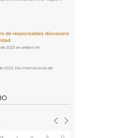
ro de responsables diocesano
cidad
l de 2023 se celebró en
de 2023, Día Internacional del
IO
M
J
V
S
D