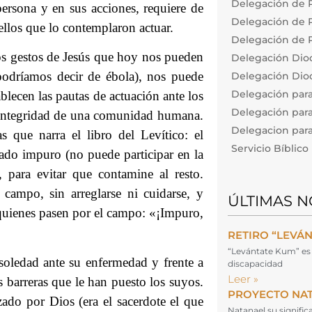
Delegación de P
ersona y en sus acciones, requiere de
Delegación de Pa
llos que lo contemplaron actuar.
Delegación de P
los gestos de Jesús que hoy nos pueden
Delegación Dio
 podríamos decir de ébola), nos puede
Delegación Dioc
Delegación par
ablecen las pautas de actuación ante los
Delegación para
a integridad de una comunidad humana.
Delegacion para 
 que narra el libro del Levítico: el
Servicio Bíblic
rado impuro (no puede participar en la
, para evitar que contamine al resto.
ampo, sin arreglarse ni cuidarse, y
ÚLTIMAS N
quienes pasen por el campo: «¡Impuro,
RETIRO “LEVÁ
“Levántate Kum” es 
soledad ante su enfermedad y frente a
discapacidad
Leer »
s barreras que le han puesto los suyos.
PROYECTO NA
ado por Dios (era el sacerdote el que
Natanael su signifi