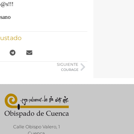
o@s!!!
esano
gustado
SIGUIENTE
COURAGE
Calle Obispo Valero, 1
Cuenca