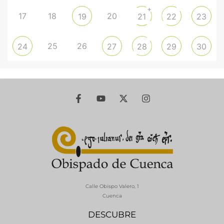
+
17
18
20
19
21
22
23
25
26
24
27
28
29
30
Calle Obispo Valero, 1
Cuenca
DESCUBRE