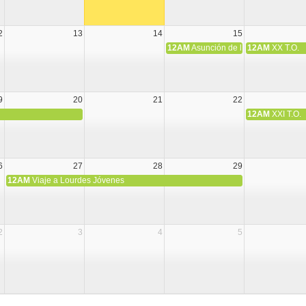
2
13
14
15
12AM
Asunción de la Virgen María
12AM
XX T.O.
9
20
21
22
12AM
XXI T.O.
6
27
28
29
12AM
Viaje a Lourdes Jóvenes
2
3
4
5