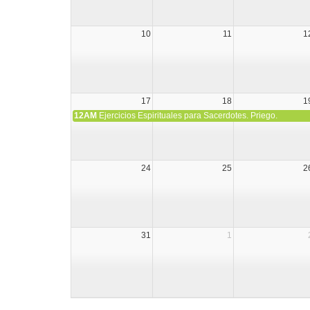
10
11
1
17
18
1
12AM
Ejercicios Espirituales para Sacerdotes. Priego.
24
25
2
31
1