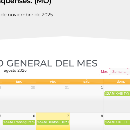
nquenses. (MO)
9 de noviembre de 2025
 GENERAL DEL MES​
agosto 2026
Mes
Semana
jue.
vie.
sáb.
dom.
9
30
31
1
12AM
XVIII T.O.
5
6
7
8
12AM
Transfiguración del Señor
12AM
Beatos Cruz Laplana, obispo, y Fernando Español, p
12AM
XIX T.O.