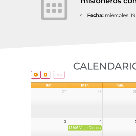
misioneros co
Fecha:
miércoles, 1
CALENDARIO
Hoy
lun.
mar.
mié.
27
28
2
3
4
12AM
Viaje Diocesano a Japón.