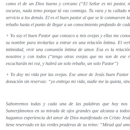
como el de un Dios bueno y cercano (“El Señor es mi pastor,
oscuras, nada temo porque tú vas conmigo. Tu vara y tu callado m
servicio a los demás. El es el buen pastor al que se le conmueven l
rebaño hasta el punto de llegar a un conocimiento profundo de cad
+ Yo soy el buen Pastor que conozco a mis ovejas y ellas me cono
su nombre para invitarlas a entrar en una relación íntima. El ver
intimidad, vivir una comunión íntima de amor. Esa es la relació
nosotros y con todos (“tengo otras ovejas que no son de ese r
escucharán mi voz, y habrá un solo rebaño, un solo Pastor”)
+ Yo doy mi vida por las ovejas. Ese amor de Jesús buen Pastor ll
donación sin reservas: “yo entrego mi vida, nadie me la quieta, sin
Saboreemos todas y cada una de las palabras que hoy nos di
Sumerjámonos en su mirada de ojos grandes que alcanza a todos. 
hagamos experiencia del amor de Dios manifestado en Cristo Jesús
tiene reservado en las verdes praderas de su reino: “Mirad qué am