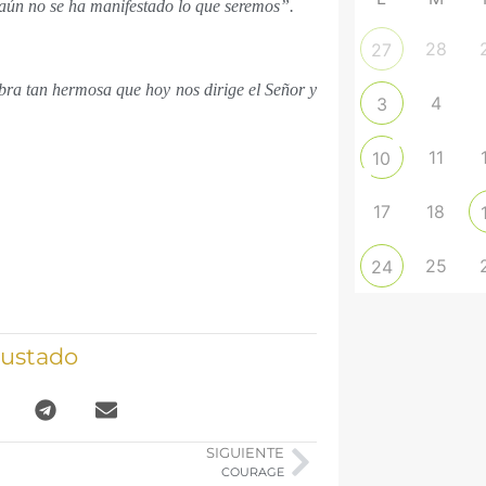
aún no se ha manifestado lo que seremos”.
28
27
abra tan hermosa que hoy nos dirige el Señor y
4
3
11
10
17
18
25
24
gustado
SIGUIENTE
COURAGE