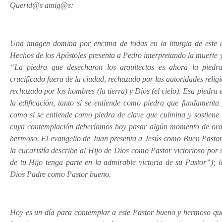
Querid@s amig@s:
Una imagen domina por encima de todas en la liturgia de este d
Hechos de los Apóstoles presenta a Pedro interpretando la muerte y
“La piedra que desecharon los arquitectos es ahora la piedr
crucificado fuera de la ciudad, rechazado por las autoridades religios
rechazado por los hombres (la tierra) y Dios (el cielo). Esa piedra 
la edificación, tanto si se entiende como piedra que fundamenta y
como si se entiende como piedra de clave que culmina y sostiene 
cuya contemplación deberíamos hoy pasar algún momento de oraci
hermoso. El evangelio de Juan presenta a Jesús como Buen Pastor
la eucaristía describe al Hijo de Dios como Pastor victorioso por 
de tu Hijo tenga parte en la admirable victoria de su Pastor”);
Dios Padre como Pastor bueno.
Hoy es un día para contemplar a este Pastor bueno y hermoso qu