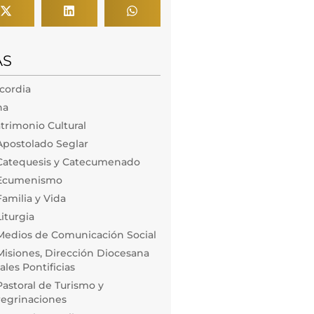
AS
icordia
na
trimonio Cultural
Apostolado Seglar
Catequesis y Catecumenado
 Ecumenismo
amilia y Vida
iturgia
Medios de Comunicación Social
isiones, Dirección Diocesana
les Pontificias
astoral de Turismo y
regrinaciones