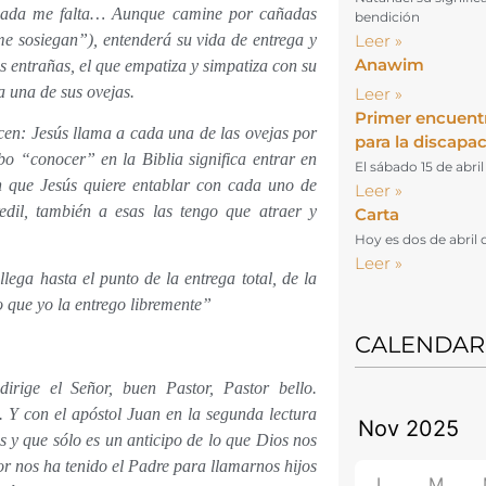
 nada me falta… Aunque camine por cañadas
bendición
e sosiegan”), entenderá su vida de entrega y
Leer »
Anawim
as entrañas, el que empatiza y simpatiza con su
a una de sus ovejas.
Leer »
Primer encuent
cen: Jesús llama a cada una de las ovejas por
para la discapa
bo “conocer” en la Biblia significa entrar en
El sábado 15 de abri
n que Jesús quiere entablar con cada uno de
Leer »
edil, también a esas las tengo que atraer y
Carta
Hoy es dos de abril 
Leer »
ega hasta el punto de la entrega total, de la
o que yo la entrego libremente”
CALENDAR
rige el Señor, buen Pastor, Pastor bello.
Y con el apóstol Juan en la segunda lectura
 y que sólo es un anticipo de lo que Dios nos
or nos ha tenido el Padre para llamarnos hijos
L
M