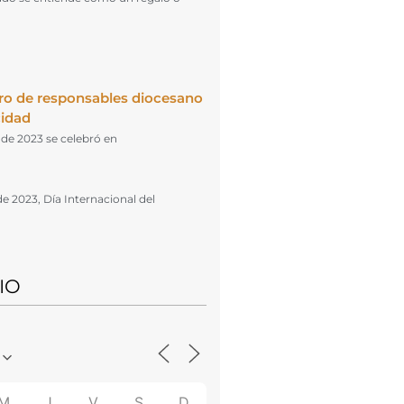
ro de responsables diocesano
cidad
l de 2023 se celebró en
de 2023, Día Internacional del
IO
M
J
V
S
D