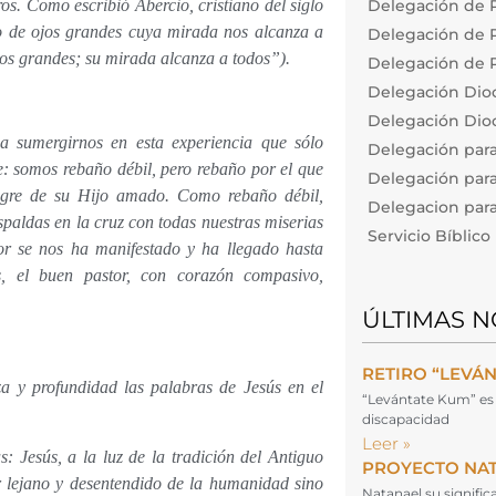
s. Como escribió Abercio, cristiano del siglo
Delegación de P
to de ojos grandes cuya mirada nos alcanza a
Delegación de Pa
ojos grandes; su mirada alcanza a todos”).
Delegación de P
Delegación Dio
Delegación Dioc
a sumergirnos en esta experiencia que sólo
Delegación par
e: somos rebaño débil, pero rebaño por el que
Delegación para
ngre de su Hijo amado. Como rebaño débil,
Delegacion para 
spaldas en la cruz con todas nuestras miserias
Servicio Bíblic
r se nos ha manifestado y ha llegado hasta
s, el buen pastor, con corazón compasivo,
ÚLTIMAS N
RETIRO “LEVÁ
a y profundidad las palabras de Jesús en el
“Levántate Kum” es 
discapacidad
Leer »
: Jesús, a la luz de la tradición del Antiguo
PROYECTO NA
 lejano y desentendido de la humanidad sino
Natanael su signifi