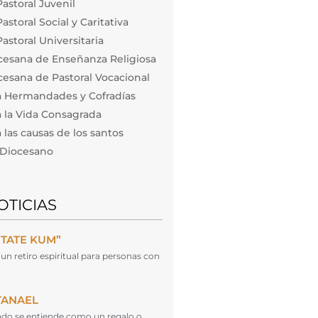
astoral Juvenil
storal Social y Caritativa
astoral Universitaria
cesana de Enseñanza Religiosa
esana de Pastoral Vocacional
a Hermandades y Cofradías
 la Vida Consagrada
las causas de los santos
o Diocesano
OTICIAS
NTATE KUM”
un retiro espiritual para personas con
TANAEL
cado se entiende como un regalo o