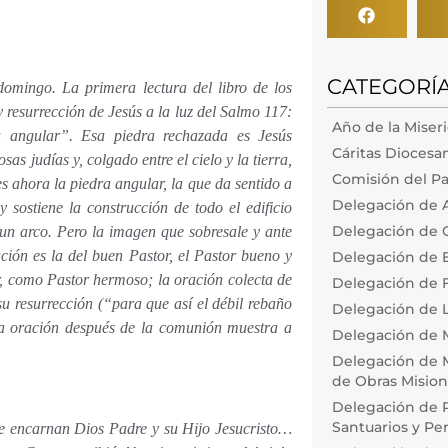
CATEGORÍ
omingo. La primera lectura del libro de los
 resurrección de Jesús a la luz del Salmo 117:
Año de la Miser
a angular”. Esa piedra rechazada es Jesús
Cáritas Diocesa
as judías y, colgado entre el cielo y la tierra,
Comisión del Pa
es ahora la piedra angular, la que da sentido a
Delegación de 
 sostiene la construcción de todo el edificio
Delegación de 
un arco. Pero la imagen que sobresale y ante
ón es la del buen Pastor, el Pastor bueno y
Delegación de
, como Pastor hermoso; la oración colecta de
Delegación de F
su resurrección (“para que así el débil rebaño
Delegación de L
 la oración después de la comunión muestra a
Delegación de 
Delegación de M
de Obras Misiona
Delegación de P
Santuarios y Pe
e encarnan Dios Padre y su Hijo Jesucristo…