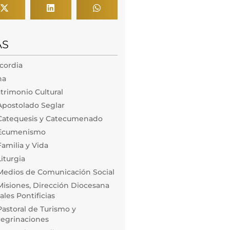
AS
icordia
na
trimonio Cultural
Apostolado Seglar
Catequesis y Catecumenado
 Ecumenismo
amilia y Vida
iturgia
Medios de Comunicación Social
isiones, Dirección Diocesana
les Pontificias
astoral de Turismo y
regrinaciones