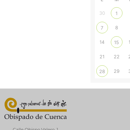
30
1
8
7
14
15
21
22
29
28
Calle Obispo Valero, 1