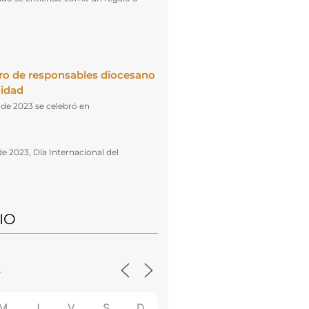
ro de responsables diocesano
cidad
l de 2023 se celebró en
de 2023, Día Internacional del
IO
M
J
V
S
D