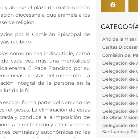
o y abrirse el plazo de matriculación
gación diocesana a que animéis a los
ase de religión.
CATEGORÍ
itados por la Comisión Episcopal de
Año de la Miser
áis recibido.
Cáritas Diocesa
 Dios como norma indiscutible, como
Comisión del Pa
endo cada vez más una mentalidad
Delegación de 
vida eterna. El Papa Francisco, por su
Delegación de 
tendencias laicistas del momento. La
Delegación de
ación integral de la persona en la
Delegación de F
 luz de la fe.
Delegación de L
a escolar forma parte del derecho de
Delegación de 
s religiosas. La eliminación de estas
Delegación de M
cracia y conduce a la imposición de
de Obras Misiona
ne a la recta razón y a la revelación
Delegación de P
Santuarios y Pe
iones centrales y autonómicas no les