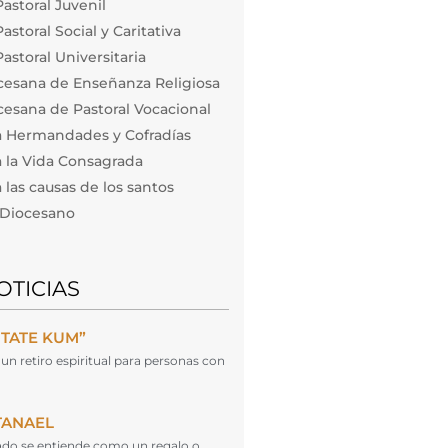
astoral Juvenil
storal Social y Caritativa
astoral Universitaria
cesana de Enseñanza Religiosa
esana de Pastoral Vocacional
a Hermandades y Cofradías
 la Vida Consagrada
las causas de los santos
o Diocesano
OTICIAS
NTATE KUM”
un retiro espiritual para personas con
TANAEL
cado se entiende como un regalo o