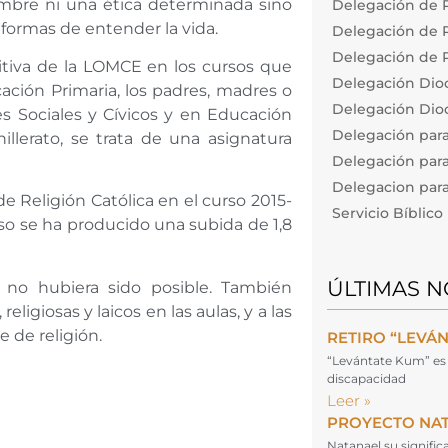
mbre ni una ética determinada sino
Delegación de P
y formas de entender la vida.
Delegación de Pa
Delegación de P
nitiva de la LOMCE en los cursos que
Delegación Dio
cación Primaria, los padres, madres o
Delegación Dioc
es Sociales y Cívicos y en Educación
Delegación par
illerato, se trata de una asignatura
Delegación para
Delegacion para 
e Religión Católica en el curso 2015-
Servicio Bíblic
so se ha producido una subida de 1,8
ÚLTIMAS N
 no hubiera sido posible. También
ligiosas y laicos en las aulas, y a las
e de religión.
RETIRO “LEVÁ
“Levántate Kum” es 
discapacidad
Leer »
PROYECTO NA
Natanael su signifi