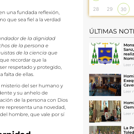
28
29
30
gen una fundada reflexión,
 que sea fiel a la verdad
ÚLTIMAS NOT
 fundador de la dignidad
Mons
chos de la persona e
Sanz
quistas de la ciencia que
reali
Nomb
 que recordar que la
Leer n
er respetado y protegido,
falta de ellas.
Homil
Exeq
Cave
el misterio del ser humano y
Leer n
ndente y su anhelo de
 relación de la persona con Dios
Homil
re representa una novedad,
Cleme
Leer n
 del hombre, que vale por sí
La Pr
Toled