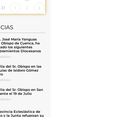
31
2
1
3
ICIAS
. José María Yanguas
, Obispo de Cuenca, ha
zado los siguientes
ramientos Diocesanos
oticia »
ía del Sr. Obispo en las
uias de Isidoro Gómez
ro
oticia »
ía del Sr. Obispo en San
nte el 19 de Julio
oticia »
ovincia Eclesiástica de
o y la Junta refuerzan su