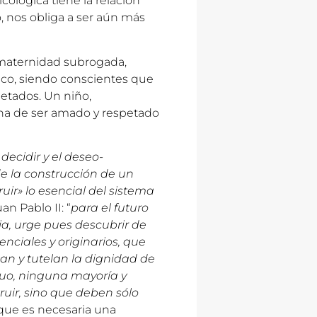
cológica tiene la relación
ño, nos obliga a ser aún más
a maternidad subrogada,
ico, siendo conscientes que
etados. Un niño,
a de ser amado y respetado
 decidir y el deseo-
de la construcción de un
uir» lo esencial del sistema
an Pablo II: “
para el futuro
ia, urge pues descubrir de
nciales y originarios, que
an y tutelan la dignidad de
iduo, ninguna mayoría y
uir, sino que deben sólo
 que es necesaria una