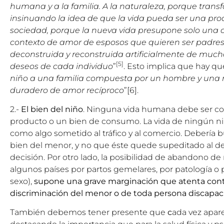
humana y a la familia. A la naturaleza, porque transf
insinuando la idea de que la vida pueda ser una pr
sociedad, porque la nueva vida presupone solo una 
contexto de amor de esposos que quieren ser padres…
deconstruida y reconstruida artificialmente de much
[5]
deseos de cada individuo
”
. Esto implica que hay qu
niño a una familia compuesta por un hombre y una 
duradero de amor recíproco
”[6].
2.-
El bien del niño
. Ninguna vida humana debe ser c
producto o un bien de consumo. La vida de ningún ni
como algo sometido al tráfico y al comercio. Debería b
bien del menor, y no que éste quede supeditado al de
decisión. Por otro lado, la posibilidad de abandono de 
algunos países por partos gemelares, por patología o 
sexo),
supone una grave marginación que atenta contr
discriminación del menor o de toda persona discapac
También debemos tener presente que
c
ada vez apar