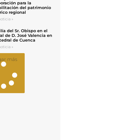
oración para la
ilitación del patrimonio
rico regional
oticia »
ía del Sr. Obispo en el
al de D. José Valencia en
tedral de Cuenca
oticia »
gar más