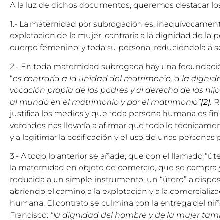
A la luz de dichos documentos, queremos destacar los
1.- La maternidad por subrogación es, inequívocamen
explotación de la mujer, contraria a la dignidad de la
cuerpo femenino, y toda su persona, reduciéndola a 
2.- En toda maternidad subrogada hay una fecundación
“
es contraria a la unidad del matrimonio, a la dignida
vocación propia de los padres y al derecho de los hijo
al mundo en el matrimonio y por el matrimonio”
[2]
.
R
justifica los medios y que toda persona humana es fin
verdades nos llevaría a afirmar que todo lo técnicamen
y a legitimar la cosificación y el uso de unas personas p
3.- A todo lo anterior se añade, que con el llamado “úte
la maternidad en objeto de comercio, que se compra 
reducida a un simple instrumento, un “útero” a dispos
abriendo el camino a la explotación y a la comercializ
humana. El contrato se culmina con la entrega del ni
Francisco:
“la dignidad del hombre y de la mujer ta