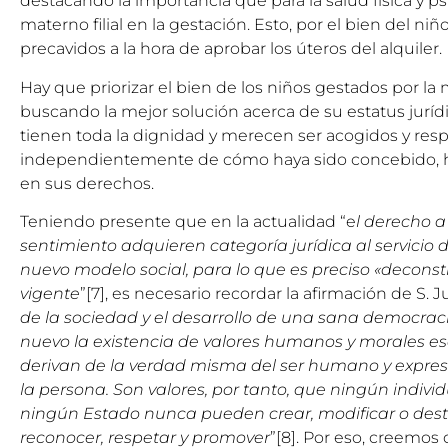
destacando la importancia que para la salud física y psi
materno filial en la gestación. Esto, por el bien del ni
precavidos a la hora de aprobar los úteros del alquiler.
Hay que priorizar el bien de los niños gestados por l
buscando la mejor solución acerca de su estatus juríd
tienen toda la dignidad y merecen ser acogidos y resp
independientemente de cómo haya sido concebido, h
en sus derechos.
Teniendo presente que en la actualidad “e
l derecho a
sentimiento adquieren categoría jurídica al servicio 
nuevo modelo social, para lo que es preciso «deconstr
vigente
”[7], es necesario recordar la afirmación de S. Ju
de la sociedad y el desarrollo de una sana democrac
nuevo la existencia de valores humanos y morales ese
derivan de la verdad misma del ser humano y expres
la persona. Son valores, por tanto, que ningún indiv
ningún Estado nunca pueden crear, modificar o destr
reconocer, respetar y promover
”[8]. Por eso, creemos