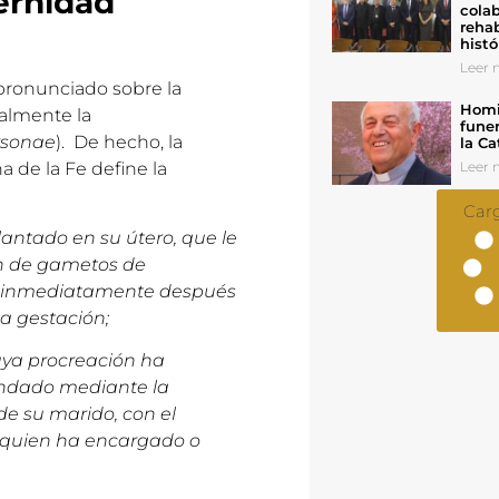
ternidad
colab
rehab
histó
Leer n
 pronunciado sobre la
Homil
almente la
funer
rsonae
). De hecho, la
la Ca
a de la Fe define la
Leer n
Car
antado en su útero, que le
n de gametos de
o, inmediatamente después
a gestación;
uya procreación ha
undado mediante la
e su marido, con el
a quien ha encargado o