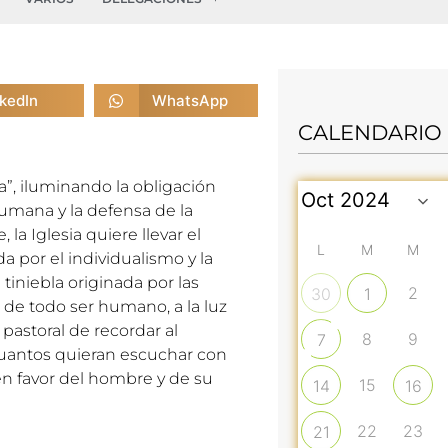
nkedIn
WhatsApp
CALENDARIO
a”, iluminando la obligación
umana y la defensa de la
la Iglesia quiere llevar el
L
M
M
 por el individualismo y la
tiniebla originada por las
2
30
1
d de todo ser humano, a la luz
pastoral de recordar al
8
9
7
 cuantos quieran escuchar con
en favor del hombre y de su
15
14
16
22
23
21