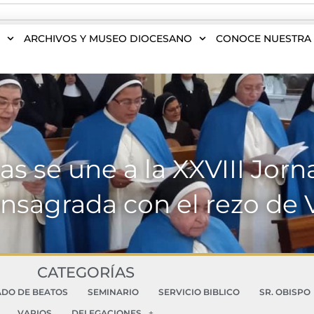
S
ARCHIVOS Y MUSEO DIOCESANO
CONOCE NUESTRA 
 se une a la XXVIII Jorn
nsagrada con el rezo de 
CATEGORÍAS
ADO DE BEATOS
SEMINARIO
SERVICIO BIBLICO
SR. OBISPO
VARIOS
DELEGACIONES