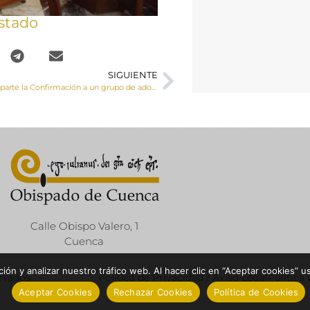
stado
SIGUIENTE
El Sr. Obispo imparte la Confirmación a un grupo de adolescentes en Graja de Iniesta
Calle Obispo Valero, 1
Cuenca
ón y analizar nuestro tráfico web. Al hacer clic en “Aceptar cookies” u
ervados
Política de Privacidad / Aviso Legal
Política
Aceptar Cookies
Rechazar Cookies
Política de Cookies