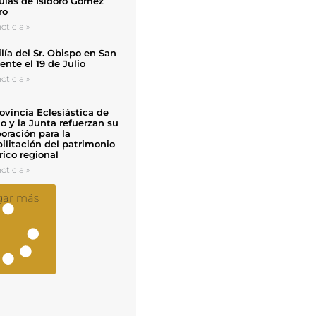
uias de Isidoro Gómez
ro
oticia »
ía del Sr. Obispo en San
nte el 19 de Julio
oticia »
ovincia Eclesiástica de
o y la Junta refuerzan su
oración para la
ilitación del patrimonio
rico regional
oticia »
gar más