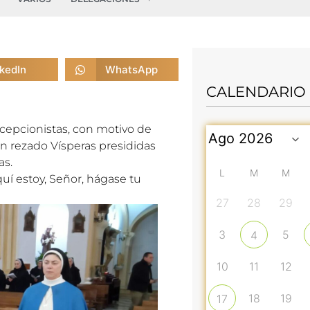
nkedIn
WhatsApp
CALENDARIO
ncepcionistas, con motivo de
an rezado Vísperas presididas
as.
L
M
M
uí estoy, Señor, hágase tu
27
28
29
3
5
4
10
11
12
18
19
17