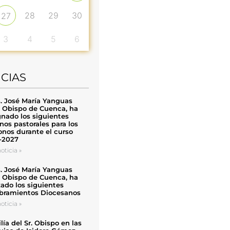
28
29
30
27
3
4
5
6
ICIAS
. José María Yanguas
, Obispo de Cuenca, ha
nado los siguientes
nos pastorales para los
nos durante el curso
-2027
oticia »
. José María Yanguas
, Obispo de Cuenca, ha
zado los siguientes
ramientos Diocesanos
oticia »
ía del Sr. Obispo en las