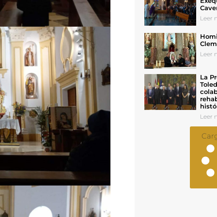
Exeq
Cave
Leer n
Homil
Cleme
Leer n
La Pr
Toled
colab
rehab
histó
Leer n
Car