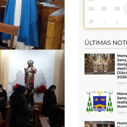
24
25
26
31
1
2
ÚLTIMAS NOT
Mons
Sanz
desig
desti
Diáco
2026
Leer n
Mons
Sanz
reali
Nomb
Leer n
Homil