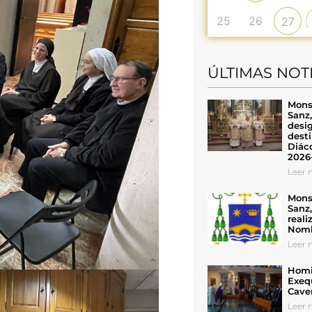
25
26
27
ÚLTIMAS NOT
Mons
Sanz
desig
desti
Diáco
2026
Leer n
Mons
Sanz
reali
Nomb
Leer n
Homil
Exeq
Cave
Leer n