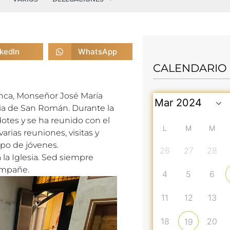
nkedIn
WhatsApp
CALENDARIO
enca, Monseñor José María
quia de San Román. Durante la
otes y se ha reunido con el
L
M
M
rias reuniones, visitas y
po de jóvenes.
26
27
28
la Iglesia. Sed siempre
compañe.
4
5
6
11
12
13
18
20
19