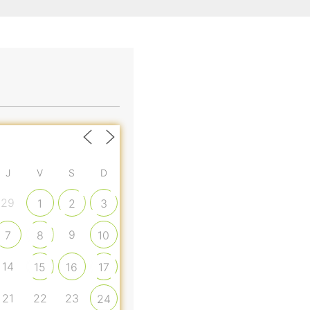
J
V
S
D
29
1
2
3
9
7
8
10
14
15
16
17
21
22
23
24