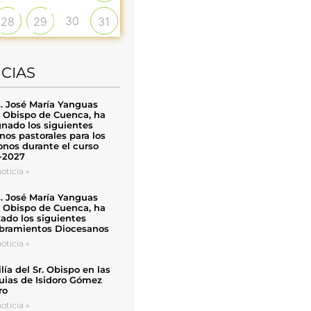
30
28
29
31
ICIAS
. José María Yanguas
, Obispo de Cuenca, ha
nado los siguientes
nos pastorales para los
nos durante el curso
-2027
oticia »
. José María Yanguas
, Obispo de Cuenca, ha
zado los siguientes
ramientos Diocesanos
oticia »
ía del Sr. Obispo en las
uias de Isidoro Gómez
ro
oticia »