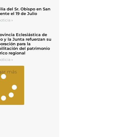
ía del Sr. Obispo en San
nte el 19 de Julio
oticia »
ovincia Eclesiástica de
o y la Junta refuerzan su
oración para la
ilitación del patrimonio
rico regional
oticia »
gar más