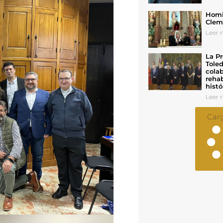
Homil
Cleme
Leer n
La Pr
Toled
colab
rehab
histó
Leer n
Car