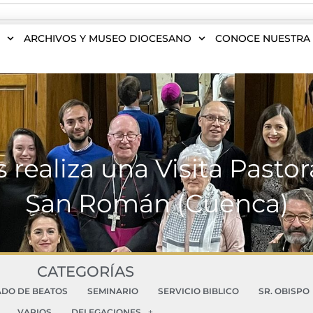
S
ARCHIVOS Y MUSEO DIOCESANO
CONOCE NUESTRA 
ealiza una Visita Pastora
San Román (Cuenca)
CATEGORÍAS
ADO DE BEATOS
SEMINARIO
SERVICIO BIBLICO
SR. OBISPO
VARIOS
DELEGACIONES