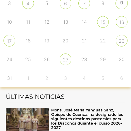
9
3
5
8
4
6
7
10
11
12
13
14
15
16
18
19
20
21
22
17
23
24
25
26
28
29
30
27
31
1
2
3
4
5
6
ÚLTIMAS NOTICIAS
Mons. José María Yanguas Sanz,
Obispo de Cuenca, ha designado los
siguientes destinos pastorales para
los Diáconos durante el curso 2026-
2027