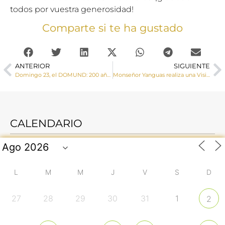
todos por vuestra generosidad!
Comparte si te ha gustado
ANTERIOR
SIGUIENTE
Domingo 23, el DOMUND: 200 años al servicio de la misión
Monseñor Yanguas realiza una Visita Pastoral a la parroquia de San Román (Cuenca)
CALENDARIO
L
M
M
J
V
S
D
27
28
29
30
31
1
2