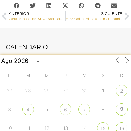
ANTERIOR
SIGUIENTE
Carta semanal del Sr. Obispo: Domund, Jornada Mundial de las Misiones
El Sr. Obispo visita a los matrimonios que participan en la ITV matrimonial
CALENDARIO
L
M
M
J
V
S
D
27
28
29
30
31
1
2
9
3
5
8
4
6
7
10
11
12
13
14
15
16