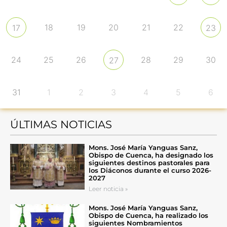
18
19
20
21
22
17
23
24
25
26
28
29
30
27
31
1
2
3
4
5
6
ÚLTIMAS NOTICIAS
Mons. José María Yanguas Sanz,
Obispo de Cuenca, ha designado los
siguientes destinos pastorales para
los Diáconos durante el curso 2026-
2027
Leer noticia »
Mons. José María Yanguas Sanz,
Obispo de Cuenca, ha realizado los
siguientes Nombramientos