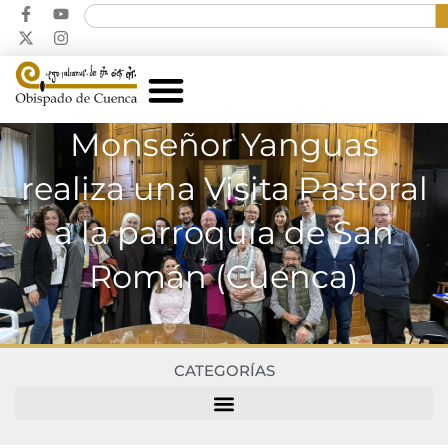
Monseñor Yanguas
realiza una Visita Pastoral
a la parroquia de San
Román (Cuenca)
CATEGORÍAS