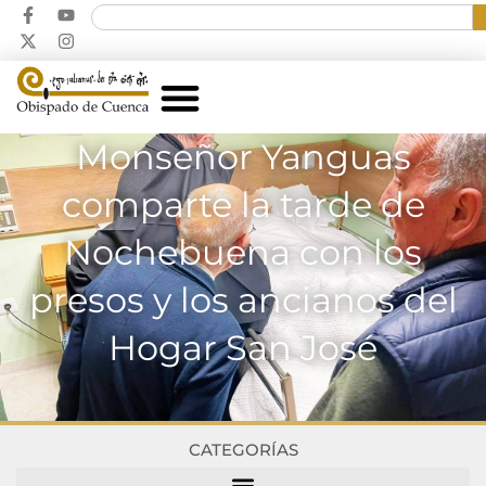
Monseñor Yanguas
comparte la tarde de
Nochebuena con los
presos y los ancianos del
Hogar San José
CATEGORÍAS