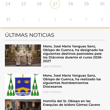
24
25
26
28
29
30
27
31
1
2
3
4
5
6
ÚLTIMAS NOTICIAS
Mons. José María Yanguas Sanz,
Obispo de Cuenca, ha designado los
siguientes destinos pastorales para
los Diáconos durante el curso 2026-
2027
Leer noticia »
Mons. José María Yanguas Sanz,
Obispo de Cuenca, ha realizado los
siguientes Nombramientos
Diocesanos
Leer noticia »
Homilía del Sr. Obispo en las
Exequias de Isidoro Gómez Cavero
Leer noticia »