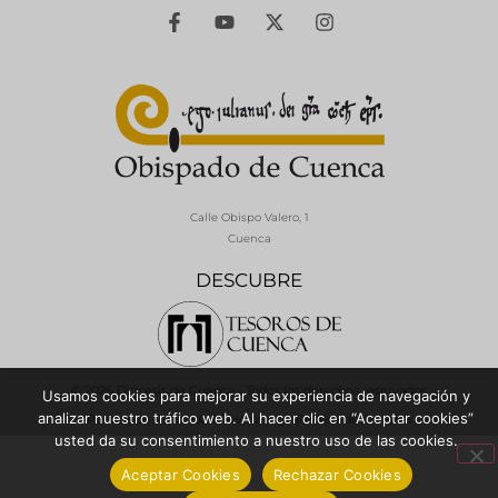
Calle Obispo Valero, 1
Cuenca
DESCUBRE
© 2026 Diócesis de Cuenca - Todos los derechos reservados
Usamos cookies para mejorar su experiencia de navegación y
analizar nuestro tráfico web. Al hacer clic en “Aceptar cookies”
Política de Privacidad / Aviso Legal
Política de Cookies
usted da su consentimiento a nuestro uso de las cookies.
Aceptar Cookies
Rechazar Cookies