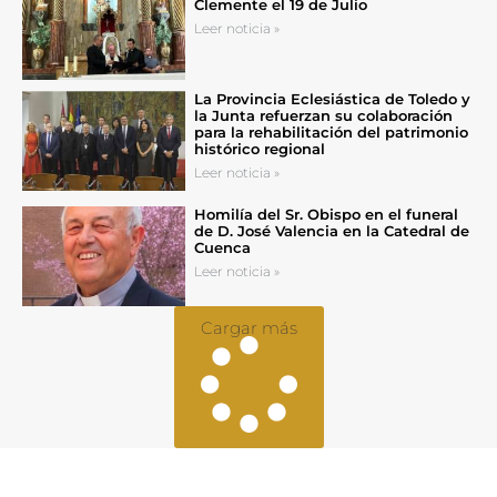
Clemente el 19 de Julio
Leer noticia »
La Provincia Eclesiástica de Toledo y
la Junta refuerzan su colaboración
para la rehabilitación del patrimonio
histórico regional
Leer noticia »
Homilía del Sr. Obispo en el funeral
de D. José Valencia en la Catedral de
Cuenca
Leer noticia »
Cargar más