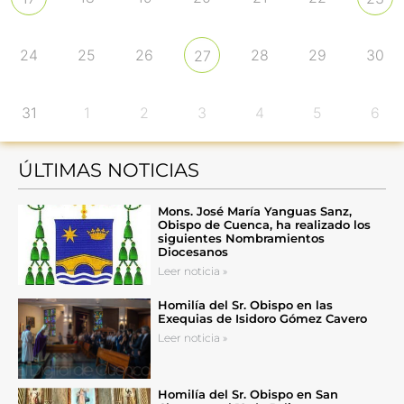
24
25
26
28
29
30
27
31
1
2
3
4
5
6
ÚLTIMAS NOTICIAS
Mons. José María Yanguas Sanz,
Obispo de Cuenca, ha realizado los
siguientes Nombramientos
Diocesanos
Leer noticia »
Homilía del Sr. Obispo en las
Exequias de Isidoro Gómez Cavero
Leer noticia »
Homilía del Sr. Obispo en San