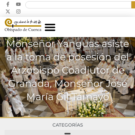
Monseñor Yanguas asiste
a la toma de posesión del
Arzobispo Coadjutor de
Granada, Monseñor José
María Gil Tamayo
CATEGORÍAS