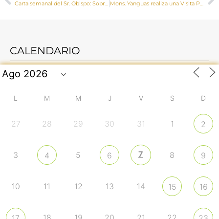
Carta semanal del Sr. Obispo: Sobre verdades y errores
Mons. Yanguas realiza una Visita Pastoral a las localidades de Mohorte, Las Zomas y Fuentes
CALENDARIO
L
M
M
J
V
S
D
27
28
29
30
31
1
2
7
3
5
8
4
6
9
10
11
12
13
14
15
16
18
19
20
21
22
17
23