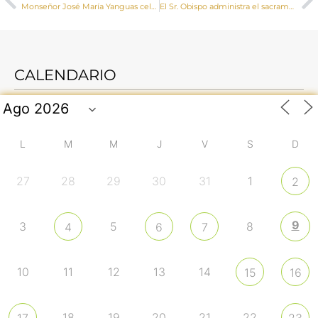
Monseñor José María Yanguas celebra una misa solemne en Osa de la Vega con motivo de la Fiesta en honor al Santo Rostro
El Sr. Obispo administra el sacramento de la Confirmación a un grupo de jóvenes de Villar de Domingo García
CALENDARIO
L
M
M
J
V
S
D
27
28
29
30
31
1
2
9
3
5
8
4
6
7
10
11
12
13
14
15
16
18
19
20
21
22