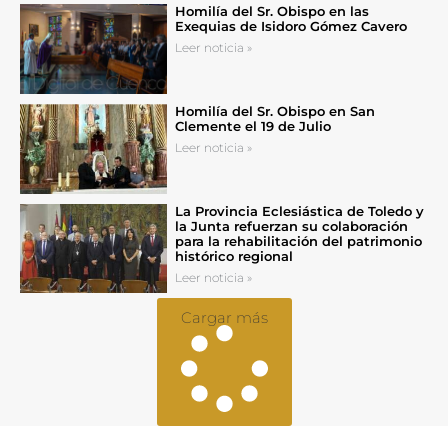
Homilía del Sr. Obispo en las
Exequias de Isidoro Gómez Cavero
Leer noticia »
Homilía del Sr. Obispo en San
Clemente el 19 de Julio
Leer noticia »
La Provincia Eclesiástica de Toledo y
la Junta refuerzan su colaboración
para la rehabilitación del patrimonio
histórico regional
Leer noticia »
Cargar más