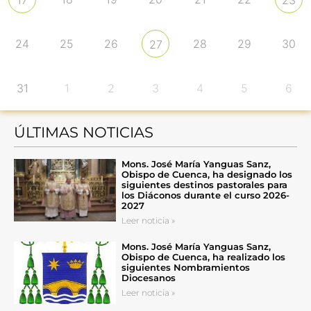
17
23
24
25
26
28
29
30
27
31
1
2
3
4
5
6
ÚLTIMAS NOTICIAS
Mons. José María Yanguas Sanz,
Obispo de Cuenca, ha designado los
siguientes destinos pastorales para
los Diáconos durante el curso 2026-
2027
Leer noticia »
Mons. José María Yanguas Sanz,
Obispo de Cuenca, ha realizado los
siguientes Nombramientos
Diocesanos
Leer noticia »