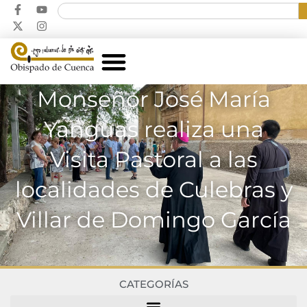
Monseñor José María
Yanguas realiza una
Visita Pastoral a las
localidades de Culebras y
Villar de Domingo García
CATEGORÍAS