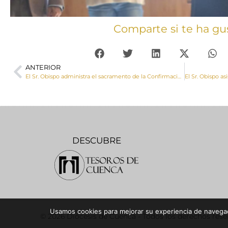
Comparte si te ha gu
ANTERIOR
El Sr. Obispo administra el sacramento de la Confirmación a un grupo de jóvenes de Horcajo de Santiago
DESCUBRE
Usamos cookies para mejorar su experiencia de navegaci
© 2026 Diócesis de Cuenca - Todos los derechos res