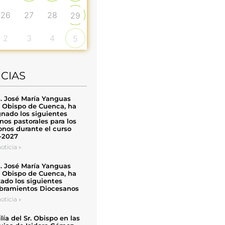
26
27
28
29
2
3
4
5
ICIAS
. José María Yanguas
, Obispo de Cuenca, ha
nado los siguientes
nos pastorales para los
nos durante el curso
-2027
oticia »
. José María Yanguas
, Obispo de Cuenca, ha
zado los siguientes
ramientos Diocesanos
oticia »
ía del Sr. Obispo en las