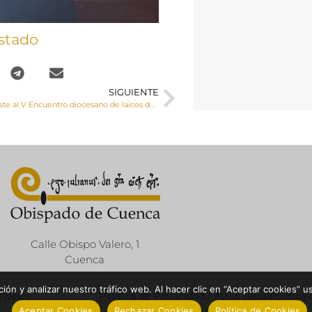
stado
SIGUIENTE
El Sr. Obispo asiste al V Encuentro diocesano de laicos de Parroquia, “Nuestra identidad como Iglesia”
Calle Obispo Valero, 1
Cuenca
ón y analizar nuestro tráfico web. Al hacer clic en “Aceptar cookies” u
ervados
Política de Privacidad / Aviso Legal
Política
Aceptar Cookies
Rechazar Cookies
Política de Cookies