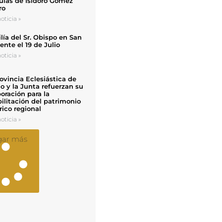
uias de Isidoro Gómez
ro
oticia »
ía del Sr. Obispo en San
nte el 19 de Julio
oticia »
ovincia Eclesiástica de
o y la Junta refuerzan su
oración para la
ilitación del patrimonio
rico regional
oticia »
gar más