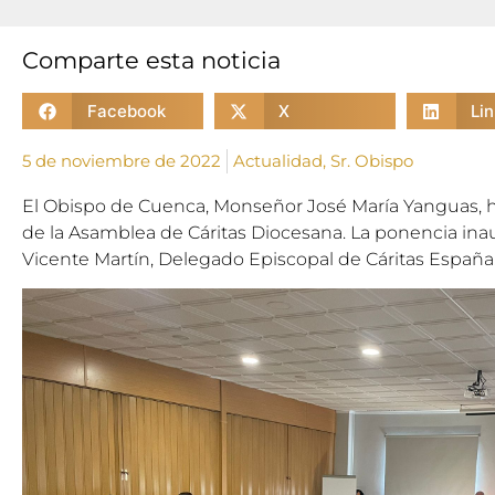
Comparte esta noticia
Facebook
X
Li
5 de noviembre de 2022
Actualidad
,
Sr. Obispo
El Obispo de Cuenca, Monseñor José María Yanguas, ha
de la Asamblea de Cáritas Diocesana. La ponencia inau
Vicente Martín, Delegado Episcopal de Cáritas España