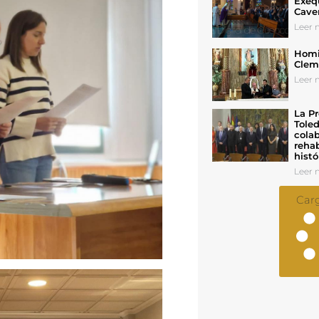
Exeq
Cave
Leer n
Homil
Cleme
Leer n
La Pr
Toled
colab
rehab
histó
Leer n
Car