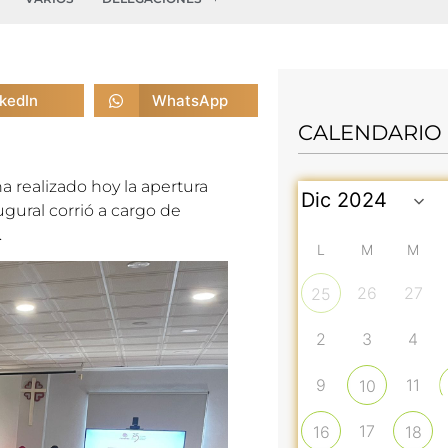
nkedIn
WhatsApp
CALENDARIO
 realizado hoy la apertura
gural corrió a cargo de
.
L
M
M
26
27
25
2
3
4
9
11
10
17
16
18