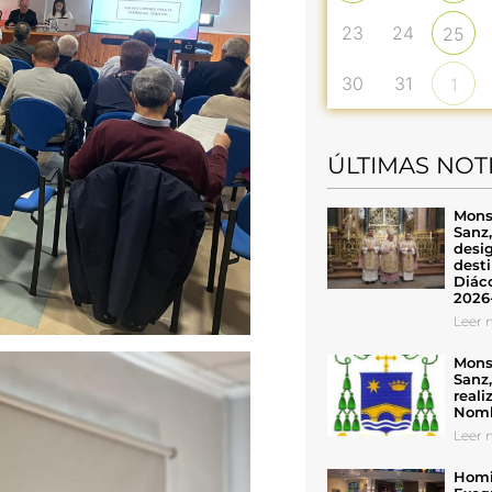
23
24
25
30
31
1
ÚLTIMAS NOT
Mons
Sanz
desig
desti
Diáco
2026
Leer n
Mons
Sanz
reali
Nomb
Leer n
Homil