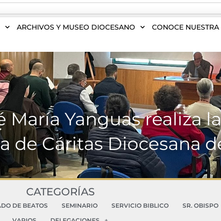
S
ARCHIVOS Y MUSEO DIOCESANO
CONOCE NUESTRA 
María Yanguas realiza la
 de Cáritas Diocesana 
CATEGORÍAS
ADO DE BEATOS
SEMINARIO
SERVICIO BIBLICO
SR. OBISPO
VARIOS
DELEGACIONES