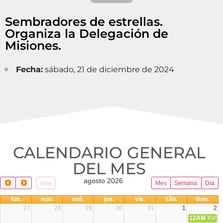
Sembradores de estrellas.
Organiza la Delegación de
Misiones.
Fecha:
sábado, 21 de diciembre de 2024
CALENDARIO GENERAL
DEL MES​
agosto 2026
Hoy
Mes
Semana
Día
lun.
mar.
mié.
jue.
vie.
sáb.
dom.
27
28
29
30
31
1
2
12AM
XVIII 