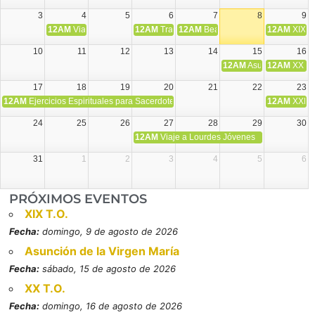
3
4
5
6
7
8
9
12AM
Viaje Diocesano a Japón.
12AM
Transfiguración del Señor
12AM
Beatos Cruz Laplana, obispo,
12AM
XIX T
10
11
12
13
14
15
16
12AM
Asunción de la V
12AM
XX T.
17
18
19
20
21
22
23
12AM
Ejercicios Espirituales para Sacerdotes. Priego.
12AM
XXI T
24
25
26
27
28
29
30
12AM
Viaje a Lourdes Jóvenes
31
1
2
3
4
5
6
PRÓXIMOS EVENTOS
XIX T.O.
Fecha:
domingo, 9 de agosto de 2026
Asunción de la Virgen María
Fecha:
sábado, 15 de agosto de 2026
XX T.O.
Fecha:
domingo, 16 de agosto de 2026