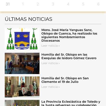
31
1
2
3
4
5
6
ÚLTIMAS NOTICIAS
Mons. José María Yanguas Sanz,
Obispo de Cuenca, ha realizado los
siguientes Nombramientos
Diocesanos
Leer noticia »
Homilía del Sr. Obispo en las
Exequias de Isidoro Gómez Cavero
Leer noticia »
Homilía del Sr. Obispo en San
Clemente el 19 de Julio
Leer noticia »
La Provincia Eclesiástica de Toledo y
la Junta refuerzan su colaboración