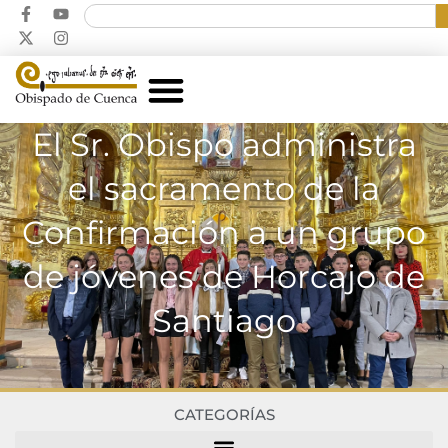
El Sr. Obispo administra
el sacramento de la
Confirmación a un grupo
de jóvenes de Horcajo de
Santiago
CATEGORÍAS