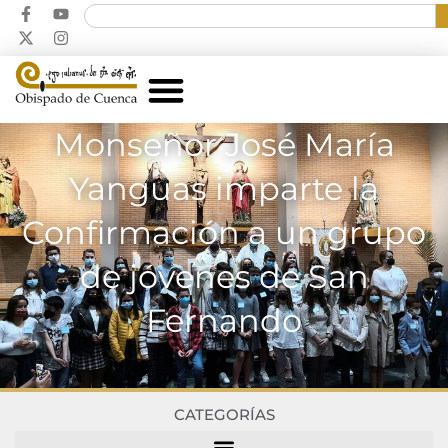
Monseñor José María
Yanguas imparte la
Confirmación a un grupo
de jóvenes de San
Fernando
CATEGORÍAS