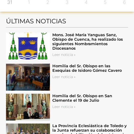
31
1
2
3
4
5
6
ÚLTIMAS NOTICIAS
Mons. José María Yanguas Sanz,
Obispo de Cuenca, ha realizado los
siguientes Nombramientos
Diocesanos
Leer noticia »
Homilía del Sr. Obispo en las
Exequias de Isidoro Gómez Cavero
Leer noticia »
Homilía del Sr. Obispo en San
Clemente el 19 de Julio
Leer noticia »
La Provincia Eclesiástica de Toledo y
la Junta refuerzan su colaboración