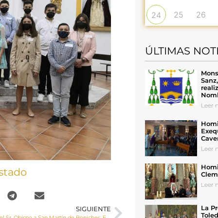
25
26
24
ÚLTIMAS NOT
Mons
Sanz
reali
Nomb
Leer n
Homil
Exeq
Cave
Leer n
Homil
stado
Cleme
Leer n
La Pr
SIGUIENTE
Toled
Visita pastoral del Sr. Obispo a San Martín de Boniches, Fuentelespino de Moya y Campillos paravientos.