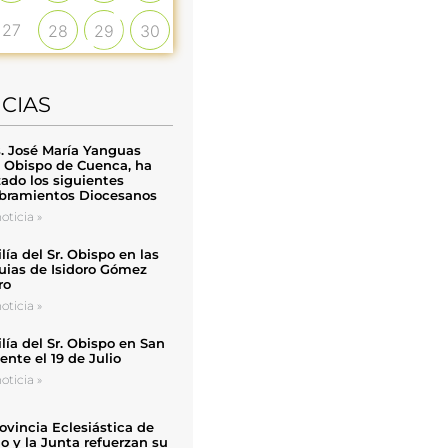
27
28
29
30
ICIAS
. José María Yanguas
, Obispo de Cuenca, ha
zado los siguientes
ramientos Diocesanos
oticia »
ía del Sr. Obispo en las
uias de Isidoro Gómez
ro
oticia »
ía del Sr. Obispo en San
nte el 19 de Julio
oticia »
ovincia Eclesiástica de
o y la Junta refuerzan su