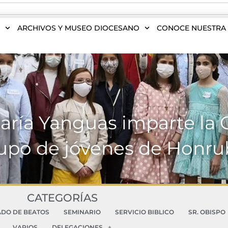
S
ARCHIVOS Y MUSEO DIOCESANO
CONOCE NUESTRA 
ría Yanguas imparte la 
upo de jóvenes de Honru
CATEGORÍAS
ADO DE BEATOS
SEMINARIO
SERVICIO BIBLICO
SR. OBISPO
VARIOS
DELEGACIONES