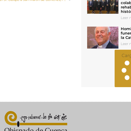
colab
rehab
histó
Leer n
Homil
funer
la Ca
Leer n
Car