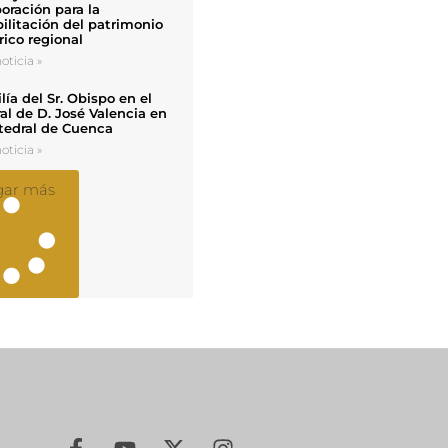
oración para la
ilitación del patrimonio
rico regional
oticia »
ía del Sr. Obispo en el
al de D. José Valencia en
tedral de Cuenca
oticia »
gar más