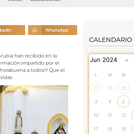
nkedIn
WhatsApp
CALENDARIO
nrubia han recibido en la
irmación impartido por el
orabuena a todos!!! Que el
L
M
M
vidas.
28
27
29
3
4
5
10
11
12
17
18
19