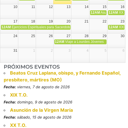
10
11
12
13
14
15
16
12AM
Asunción de la V
12AM
XX T.
17
18
19
20
21
22
23
12AM
Ejercicios Espirituales para Sacerdotes. Priego.
12AM
XXI T
24
25
26
27
28
29
30
12AM
Viaje a Lourdes Jóvenes
31
1
2
3
4
5
6
PRÓXIMOS EVENTOS
Beatos Cruz Laplana, obispo, y Fernando Español,
presbítero, mártires (MO)
Fecha:
viernes, 7 de agosto de 2026
XIX T.O.
Fecha:
domingo, 9 de agosto de 2026
Asunción de la Virgen María
Fecha:
sábado, 15 de agosto de 2026
XX T.O.