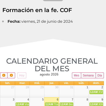
Formación en la fe. COF
Fecha:
viernes, 21 de junio de 2024
CALENDARIO GENERAL
DEL MES​
agosto 2026
Hoy
Mes
Semana
Día
lun.
mar.
mié.
jue.
vie.
sáb.
dom.
27
28
29
30
31
1
2
12AM
XVIII 
3
4
5
6
7
8
9
12AM
Viaje Diocesano a Japón.
12AM
Transfiguración del Señor
12AM
Beatos Cruz Laplana, obispo,
12AM
XIX T