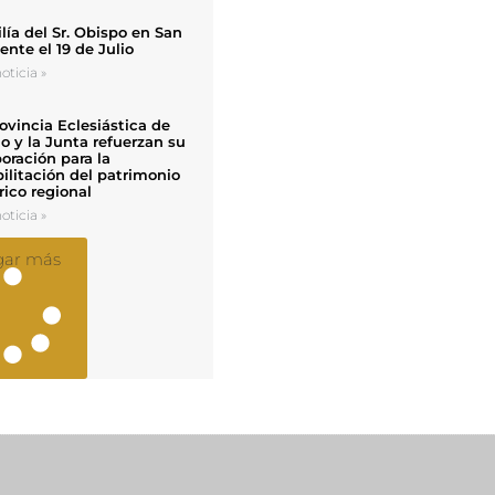
ía del Sr. Obispo en San
nte el 19 de Julio
oticia »
ovincia Eclesiástica de
o y la Junta refuerzan su
oración para la
ilitación del patrimonio
rico regional
oticia »
gar más