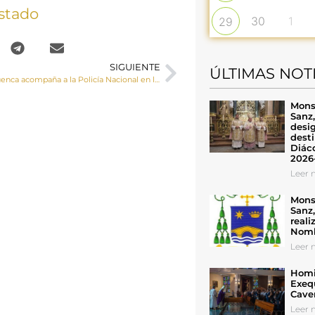
stado
30
1
29
SIGUIENTE
ÚLTIMAS NOT
El Obispo de Cuenca acompaña a la Policía Nacional en la festividad de sus patronos, los Ángeles Custodios
Mons
Sanz
desig
desti
Diáco
2026
Leer n
Mons
Sanz
reali
Nomb
Leer n
Homil
Exeq
Cave
Leer n