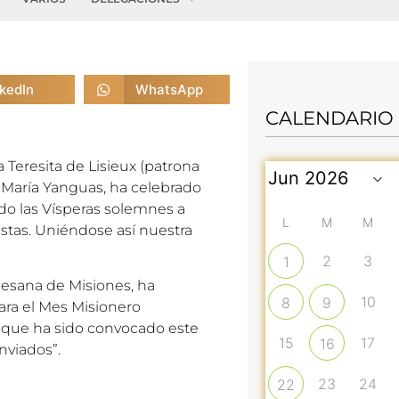
nkedIn
WhatsApp
CALENDARIO
a Teresita de Lisieux (patrona
 María Yanguas, ha celebrado
ndo las Vísperas solemnes a
L
M
M
stas. Uniéndose así nuestra
2
3
1
cesana de Misiones, ha
10
8
9
ra el Mes Misionero
y que ha sido convocado este
15
17
16
nviados”.
23
24
22