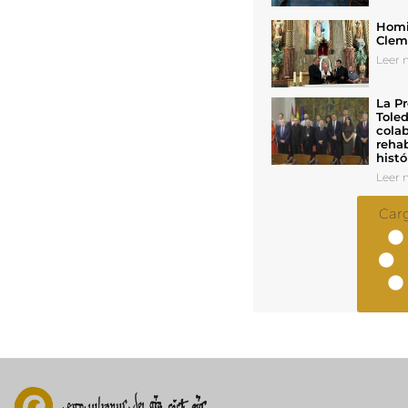
Homil
Cleme
Leer n
La Pr
Toled
colab
rehab
histó
Leer n
Car