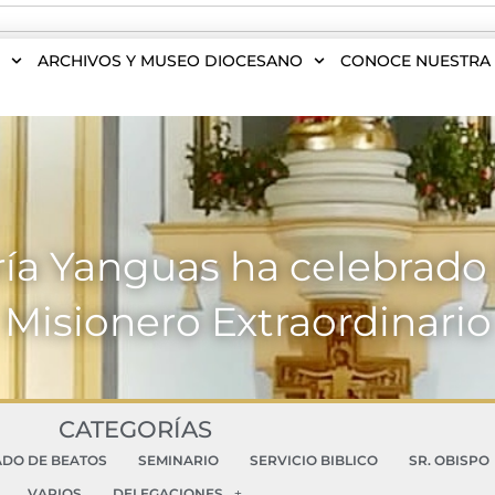
S
ARCHIVOS Y MUSEO DIOCESANO
CONOCE NUESTRA 
a Yanguas ha celebrado 
Misionero Extraordinario
CATEGORÍAS
ADO DE BEATOS
SEMINARIO
SERVICIO BIBLICO
SR. OBISPO
VARIOS
DELEGACIONES