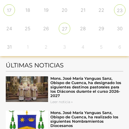
18
19
20
21
22
17
23
24
25
26
28
29
30
27
31
1
2
3
4
5
6
ÚLTIMAS NOTICIAS
Mons. José María Yanguas Sanz,
Obispo de Cuenca, ha designado los
siguientes destinos pastorales para
los Diáconos durante el curso 2026-
2027
Leer noticia »
Mons. José María Yanguas Sanz,
Obispo de Cuenca, ha realizado los
siguientes Nombramientos
Diocesanos