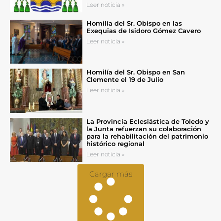
Leer noticia »
Homilía del Sr. Obispo en las
Exequias de Isidoro Gómez Cavero
Leer noticia »
Homilía del Sr. Obispo en San
Clemente el 19 de Julio
Leer noticia »
La Provincia Eclesiástica de Toledo y
la Junta refuerzan su colaboración
para la rehabilitación del patrimonio
histórico regional
Leer noticia »
Cargar más