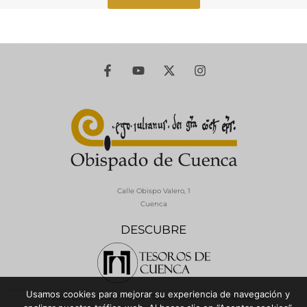
Calle Obispo Valero, 1
Cuenca
DESCUBRE
Usamos cookies para mejorar su experiencia de navegación y
© 2026 Diócesis de Cuenca - Todos los derechos reservados