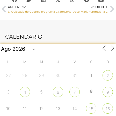
ANTERIOR
SIGUIENTE
El Obispado de Cuenca programa un completo calendario de actividades para el Mes Misionero Extraordinario
Monseñor José María Yanguas ha celebrado la apertura del Mes Misionero Extraordinario
CALENDARIO
L
M
M
J
V
S
D
27
28
29
30
31
1
2
8
3
5
4
6
7
9
10
11
12
13
14
15
16